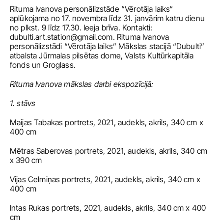
Rituma Ivanova personālizstāde “Vērotāja laiks“ 
aplūkojama no 17. novembra līdz 31. janvārim katru dienu 
no plkst. 9 līdz 17.30. Ieeja brīva. Kontakti: 
dubulti.art.station@gmail.com
. Rituma Ivanova 
personālizstādi “Vērotāja laiks” Mākslas stacijā “Dubulti” 
atbalsta Jūrmalas pilsētas dome, Valsts Kultūrkapitāla 
fonds un Groglass.
Rituma Ivanova mākslas darbi ekspozīcijā:
1. stāvs
Maijas Tabakas portrets, 2021, audekls, akrils, 340 cm x 
400 cm
Mētras Saberovas portrets, 2021, audekls, akrils, 340 cm 
x 390 cm
Vijas Celmiņas portrets, 2021, audekls, akrils, 340 cm x 
400 cm
Intas Rukas portrets, 2021, audekls, akrils, 340 cm x 400 
cm