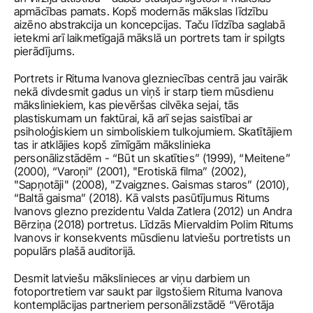
apmācības pamats. Kopš modernās mākslas līdzību 
aizēno abstrakcija un koncepcijas. Taču līdzība saglabā 
ietekmi arī laikmetīgajā mākslā un portrets tam ir spilgts 
pierādījums.
Portrets ir Rituma Ivanova glezniecības centrā jau vairāk 
nekā divdesmit gadus un viņš ir starp tiem mūsdienu 
māksliniekiem, kas pievēršas cilvēka sejai, tās 
plastiskumam un faktūrai, kā arī sejas saistībai ar 
psiholoģiskiem un simboliskiem tulkojumiem. Skatītājiem 
tas ir atklājies kopš zīmīgām mākslinieka 
personālizstādēm - “Būt un skatīties” (1999), “Meitene” 
(2000), “Varoņi” (2001), "Erotiskā filma” (2002), 
"Sapņotāji" (2008), "Zvaigznes. Gaismas staros” (2010), 
“Baltā gaisma” (2018). Kā valsts pasūtījumus Ritums 
Ivanovs glezno prezidentu Valda Zatlera (2012) un Andra 
Bērziņa (2018) portretus. Līdzās Miervaldim Polim Ritums 
Ivanovs ir konsekvents mūsdienu latviešu portretists un 
populārs plašā auditorijā.
Desmit latviešu mākslinieces ar viņu darbiem un 
fotoportretiem var saukt par ilgstošiem Rituma Ivanova 
kontemplācijas partneriem personālizstādē “Vērotāja 