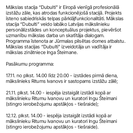
Mākslas stacija “Dubulti” ir Eiropā vienīgā profesionālā 
izstāžu zāle, kas atrodas funkcionējošā stacijā. Projekts 
īsteno sabiedriskās telpas pārklājfunkcionalitāti. Mākslas 
stacija “Dubulti” veido labāko Latvijas mākslinieku 
personālizstādes un konceptuālus projektus, pievēršot 
uzmanību mākslas darba un skatītāja dialogam. 
Programma īstenota ar Jūrmalas pilsētas domes atbalstu. 
Mākslas stacijas “Dubulti” izveidotāja un vadītāja ir 
mākslas zinātniece Inga Šteimane.
Pasākumu programma:
17.11. no plkst. 14.00 līdz 20.00 - izstādes pirmā diena, 
mākslinieks Ritums Ivanovs ir sastopams izstāžu zālē;
21.11. plkst. 14.00 - iespēja izstaigāt izstādi kopā ar 
mākslinieku Ritumu Ivanovu un kuratori Ingu Šteimani 
(stingro ierobežojumu apstākļos - tiešraide);
12.12. plkst. 14.00 - iespēja izstaigāt izstādi kopā ar 
mākslinieku Ritumu Ivanovu un kuratori Ingu Šteimani 
(stingro ierobežojumu apstākļos - tiešraide).