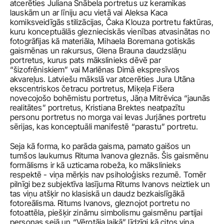
atcerēties Juliana Šnābela portretus uz keramikas 
lauskām un ar līniju acu vietā vai Aleksa Kaca 
komiksveidīgās stilizācijas, Čaka Klouza portretu faktūras, 
kuru konceptuālās gleznieciskās vienības atvasinātas no 
fotogrāfijas kā materiāla, Mihaela Boremana gotiskās 
gaismēnas un rakursus, Glena Brauna daudzslāņu 
portretus, kurus pats mākslinieks dēvē par 
“šizofrēniskiem” vai Marlēnas Dimā ekspresīvos 
akvareļus. Latviešu mākslā var atcerēties Jura Utāna 
ekscentriskos četracu portretus, Miķeļa Fišera 
novecojošo bohēmistu portretus, Jāņa Mitrēvica “jaunās 
realitātes” portretus, Kristiana Brektes neatpazītu 
personu portretus no morga vai Ievas Jurjānes portretu 
sērijas, kas konceptuāli manifestē “parastu” portretu.
Seja kā forma, ko parāda gaisma, pamato gaišos un 
tumšos laukumus Rituma Ivanova gleznās. Šis gaismēnu 
formālisms ir kā uzticama robeža, ko mākslinieks 
respektē - viņa mērķis nav psiholoģisks rezumē. Tomēr 
pilnīgi bez subjektīva lasījuma Ritums Ivanovs neiztiek un 
tas viņu atšķir no klasiskā un daudz bezkaislīgākā 
fotoreālisma. Ritums Ivanovs, gleznojot portretu no 
fotoattēla, piešķir zināmu simbolismu gaismēnu partijai 
personas sejā un “Vērotāja laikā” līdzīgi kā citos viņa 