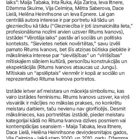
laiks”: Maija Tabaka, Inta Ruka, Aija Zariņa, Ieva Iltnere, 
Džemma Skulme, Vija Celmiņa, Mētra Saberova, Dace 
Lielā, Helēna Heinrihsone un Ieva Epnere. Lai gan 
centrālā autora interese ir par portretu kā tādu un 
glezniecību kā tādu (“Glezniecība ir ļoti izsmalcināta lieta,” 
profesionālisma nozīmi arvien uzsver Ritums Ivanovs), 
izstādei “Vērotāja laiks” pastāv arī sociāls un politisks 
konteksts. “Sievietes netiek novērtētas,” savu izvēli 
pamato Ritums Ivanovs, bet šīs atziņas būtiska piebilde ir 
mākslinieka interese par “sievišķības” un “vīrišķības” 
mītiskajiem slāņiem kultūrā, personību konstrukcijās un 
ekspektācijās (Ritums Ivanovs atsaucas uz Jungu). 
Mītiskais un “apslēptais” vienmēr ir kopā ar sociālo un 
reprezentatīvo Rituma Ivanova portretos.
Izstāde ietver arī meistara un mācekļa simbolismu, kas 
vairo izstādes feminismu. Ritums Ivanovs uzsver, ka viņš 
visvairāk ir mācījies no mākslas prakses, no konkrētu 
meistaru darbiem, taču nevienu nav glorificējis. Desmit 
mākslinieces, kas portretētas izstādē, pieder meistaru 
kategorijai kādā no Rituma Ivanova dzīves posmiem vai 
kontemplācijas seansiem - Maija Tabaka, Ieva Iltnere, 
Dace Lielā, Helēna Heinrihsone deviņdesmitajos gados, 
Vija Celmiņa - laikā starp 2000. un 2010. gadu, Džemma 