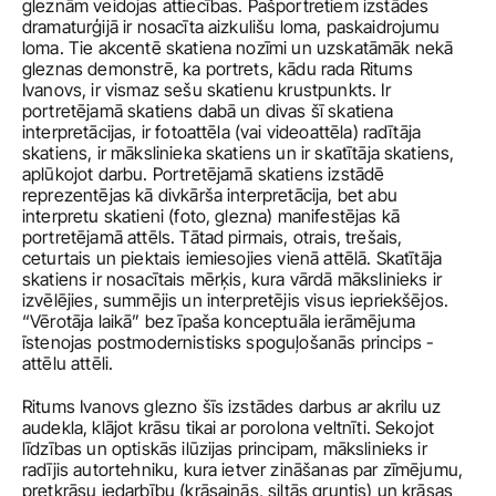
gleznām veidojas attiecības. Pašportretiem izstādes 
dramaturģijā ir nosacīta aizkulišu loma, paskaidrojumu 
loma. Tie akcentē skatiena nozīmi un uzskatāmāk nekā 
gleznas demonstrē, ka portrets, kādu rada Ritums 
Ivanovs, ir vismaz sešu skatienu krustpunkts. Ir 
portretējamā skatiens dabā un divas šī skatiena 
interpretācijas, ir fotoattēla (vai videoattēla) radītāja 
skatiens, ir mākslinieka skatiens un ir skatītāja skatiens, 
aplūkojot darbu. Portretējamā skatiens izstādē 
reprezentējas kā divkārša interpretācija, bet abu 
interpretu skatieni (foto, glezna) manifestējas kā 
portretējamā attēls. Tātad pirmais, otrais, trešais, 
ceturtais un piektais iemiesojies vienā attēlā. Skatītāja 
skatiens ir nosacītais mērķis, kura vārdā mākslinieks ir 
izvēlējies, summējis un interpretējis visus iepriekšējos. 
“Vērotāja laikā” bez īpaša konceptuāla ierāmējuma 
īstenojas postmodernistisks spoguļošanās princips - 
attēlu attēli.
Ritums Ivanovs glezno šīs izstādes darbus ar akrilu uz 
audekla, klājot krāsu tikai ar porolona veltnīti. Sekojot 
līdzības un optiskās ilūzijas principam, mākslinieks ir 
radījis autortehniku, kura ietver zināšanas par zīmējumu, 
pretkrāsu iedarbību (krāsainās, siltās gruntis) un krāsas 