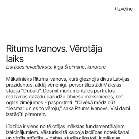
Izvēlne
Izstādes
Pasākumi
Mākslinieki
Ritums Ivanovs. Vērotāja 
Kalendārs
laiks
Izstādes ievadteksts: Inga Šteimane, kuratore
Pirkt
Mākslinieks Ritums Ivanovs, kurš gleznojis divus Latvijas 
Par mums
prezidentus, atklāj vērienīgu personālizstādi Mākslas 
stacijā “Dubulti”. Desmit monumentālos portretos 
Kontakti
redzamas dažādu paaudžu latviešu mākslinieces, bet 
ogles zīmējumos - pašportreti. “Cilvēkā mēdz būt 
ENG
“liesma” un es to vēroju,” saka Ritums Ivanovs. Visi darbi 
izstādīti pirmoreiz.
Līdzība ir viens no tēlotājas mākslas fundamentālajiem 
izaicinājumiem. Vēsturiski tā kalpoja izcilības noteikšanai 
un virzīja attīstību - dabas studijas ilgstoši ir mākslas 