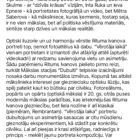
Skulme - ar “dzīvās krāsas” vīzijām, Inta Ruka un Ieva 
Epnere - kā portretistes fotogrāfijā un video, bet Mētra 
Saberova - kā māksliniece, kuras ķermenis, tostarp seja, 
ir ne vien mākslas, bet arī politiska vēstījuma materiāls, 
sintēze starp dzīves un mākslas realitāti.
Optiski iluzorie un uz harmoniju vērstie Rituma Ivanova 
portreti top, ņemot fotoattēlus kā dabu. “Vērotāja laikā” 
vienam portretam ir izmantoti divi atšķirīgi attēli (apturēti 
videokadri) ar redzamu savienojuma vietu un asimetriju. 
Šādu paņēmienu Ritums Ivanovs pielieto pirmo reizi, 
turklāt Mākslas stacijas “Dubulti” telpiskie izaicinājumi 
nosaka darbu monumentālos izmērus. Kopumā tas atbilst 
mākslinieka interesei par glezniecisku optisku ilūziju, kas 
spēj pateikt kaut ko būtisku par cilvēku. Fotoreālisms, 
popārts un opārts (optiskā māksla) ir 20. gs. otrās puses 
modernās mākslas parādības, kas ietekmējušas Rituma 
Ivanova glezniecību, bet liela nozīme ir arī klasikai 
(piemēram, Rembrantam). “Vērotāja laika” portretu 
dubultojums un asimetrija sasaucas ar citu mūsdienu 
gleznotāju eksperimentiem, kā stāstīt par konkrētu 
cilvēku. Lai arī pieejas ir krasi atšķirīgas, radniecīgs ir 
princips - meklēt jaunu portreta kompozīciju. Var 