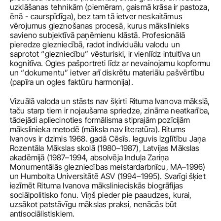
uzklāšanas tehnikām (piemēram, gaismā krāsa ir pastoza, 
ēnā - caurspīdīga), bez tam tā ietver neskaitāmus 
vērojumus gleznošanas procesā, kurus mākslinieks 
savieno subjektīvā paņēmienu klāstā. Profesionālā 
pieredze glezniecībā, radot individuālu valodu un 
saprotot “glezniecību” vēsturiski, ir vienlīdz intuitīva un 
kognitīva. Ogles pašportreti līdz ar nevainojamu kopformu 
un “dokumentu” ietver arī diskrētu materiālu pašvērtību 
(papīra un ogles faktūru harmonija).
Vizuālā valoda un stāsts nav šķirti Rituma Ivanova mākslā, 
taču starp tiem ir nojaušama spriedze, zināma neatkarība, 
tādejādi apliecinoties formālisma stiprajām pozīcijām 
mākslinieka metodē (māksla nav literatūra). Ritums 
Ivanovs ir dzimis 1968. gadā Cēsīs. Ieguvis izglītību Jaņa 
Rozentāla Mākslas skolā (1980–1987), Latvijas Mākslas 
akadēmijā (1987–1994, absolvēja Induļa Zariņa 
Monumentālās glezniecības meistardarbnīcu, MA–1996) 
un Humbolta Universitātē ASV (1994–1995). Svarīgi šķiet 
iezīmēt Rituma Ivanova mākslinieciskās biogrāfijas 
sociālpolitisko fonu. Viņš pieder pie paaudzes, kurai, 
uzsākot patstāvīgu mākslas praksi, nenācās būt 
antisociālistiskiem.