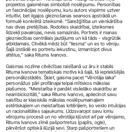
projektos gaismēnas simbolizē noslēpumu. Personības 
un fascinācijas noslēpumu, kuru autors vispirms uztver 
intuitīvi, bet ilgajos gleznošanas seansos apstrādā un 
formulē konkrētā izteiksmē. “Sarežģītība un vienkāršība 
nav divas pretējības. Rodoties skaidrībai, izteiksmes 
līdzekļi pavairojas, nevis samazinās. Portrets ir manas 
glezniecības centrālais jautājums un kā tāds - visgrūtāk 
atbildamais. Cilvēkā mēdz būt “liesma” un es to vēroju. 
Šajā izstādē es portretu iekustinu, izmantojot divus 
attēlus,” saka Ritums Ivanovs.
Gaismas nozīme cilvēcības raisīšanā uz āru ir stabils 
Rituma Ivanova tematiskais motīvs kā šajā, tā iepriekšējās 
personālizstādēs. Šķiet, gaisma paceļ “Vērotāja laika” 
personāžus pāri profānajai telpai mītiskos mākslas 
plašumos. “Meistarība ir panākt vislielāko skaidrību ar 
neambiciozitāti,” saka Ritums Ivanovs, apliecinot savu 
saistību ar klasiskās mākslas noslēpumainajiem 
estētiskajiem un meistarības kritērijiem, ko veido intuīcijas 
un racionalitātes sajaukums. Līdzsvarojot savu lomu 
vērojumu procesā un no vērotāja kļūstot arī par vērojamo, 
Ritums Ivanovs zīmē pašportretus (papīrs, ogle), 
pārvēršot optiskā ilūzijā sevi. Starp pašportretiem un 