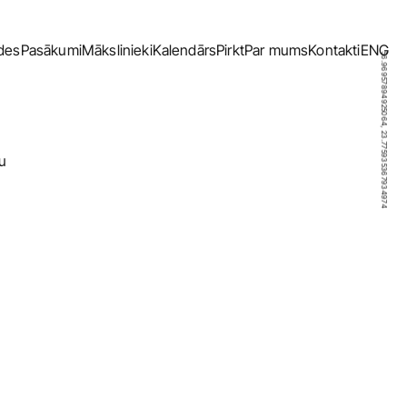
ādes
Pasākumi
Mākslinieki
Kalendārs
Pirkt
Par mums
Kontakti
ENG
56.96957894925064, 23.775935367934974
ādes
Pasākumi
Mākslinieki
Kalendārs
Pirkt
Par mums
Kontakti
ENG
u 