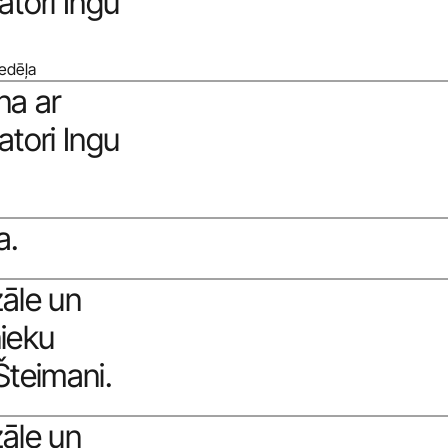
tori Ingu 
nedēļa
a ar 
tori Ingu 
a.
āle un 
ieku 
Šteimani. 
āle un 