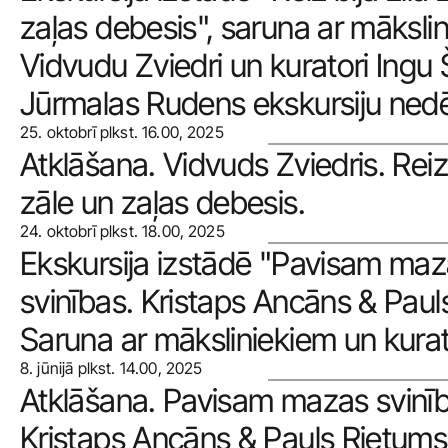
zaļas debesis", saruna ar mākslin
Vidvudu Zviedri un kuratori Ingu Š
Jūrmalas Rudens ekskursiju nedē
25. oktobrī plkst. 16.00, 2025
Atklāšana. Vidvuds Zviedris. Reiz b
zāle un zaļas debesis.
24. oktobrī plkst. 18.00, 2025
Ekskursija izstādē "Pavisam maz
svinības. Kristaps Ancāns & Pauls
Saruna ar māksliniekiem un kurat
8. jūnijā plkst. 14.00, 2025
Atklāšana. Pavisam mazas svinīb
Kristaps Ancāns & Pauls Rietums