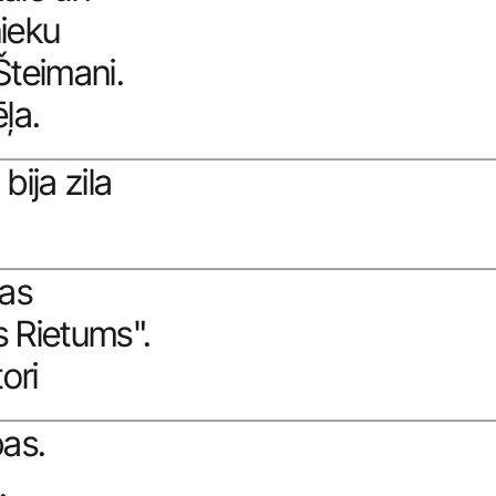
ieku 
teimani. 
ļa.
ija zila 
as 
 Rietums". 
ori
as. 
. 