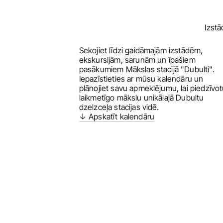
Izst
Izst
Sekojiet līdzi gaidāmajām izstādēm, 
ekskursijām, sarunām un īpašiem 
pasākumiem Mākslas stacijā "Dubulti". 
Iepazīstieties ar mūsu kalendāru un 
plānojiet savu apmeklējumu, lai piedzīvot
laikmetīgo mākslu unikālajā Dubultu 
dzelzceļa stacijas vidē.
↓ Apskatīt kalendāru