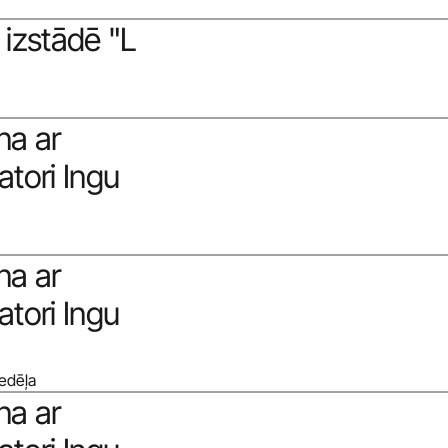
izstādē "L 
a ar 
tori Ingu 
a ar 
tori Ingu 
nedēļa
a ar 