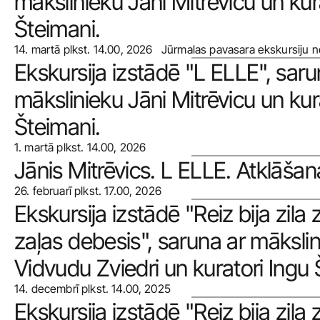
mākslinieku Jāni Mitrēvicu un kura
Šteimani.
14. martā plkst. 14.00, 2026   Jūrmalas pavasara ekskursiju 
Ekskursija izstādē "L ELLE", sarun
mākslinieku Jāni Mitrēvicu un kura
Šteimani.
1. martā plkst. 14.00, 2026
Jānis Mitrēvics. L ELLE. Atklāšan
26. februarī plkst. 17.00, 2026
Ekskursija izstādē "Reiz bija zila z
zaļas debesis", saruna ar mākslin
Vidvudu Zviedri un kuratori Ingu 
14. decembrī plkst. 14.00, 2025
Ekskursija izstādē "Reiz bija zila z