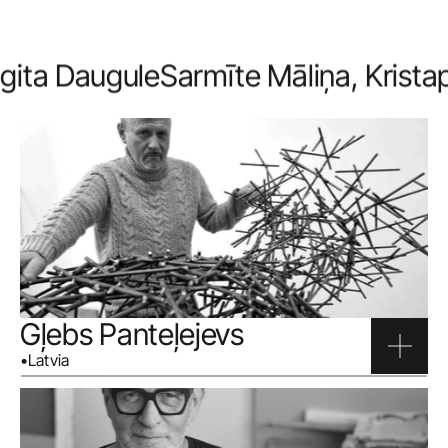
igita Daugule
Sarmīte Māliņa, Krista
Gļebs Panteļejevs
•
Latvia