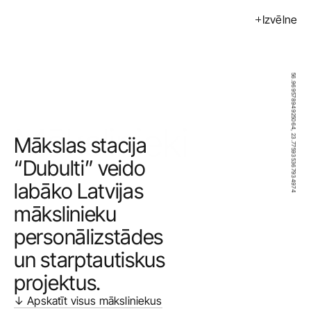
Izvēlne
Izstādes
Pasākumi
56.96957894925064, 23.775935367934974
Mākslinieki
Kalendārs
Mākslinieki
Mākslas stacija 
Pirkt
“Dubulti” veido 
Par mums
labāko Latvijas 
mākslinieku 
Kontakti
personālizstādes 
ENG
un starptautiskus 
projektus.
↓ Apskatīt visus māksliniekus