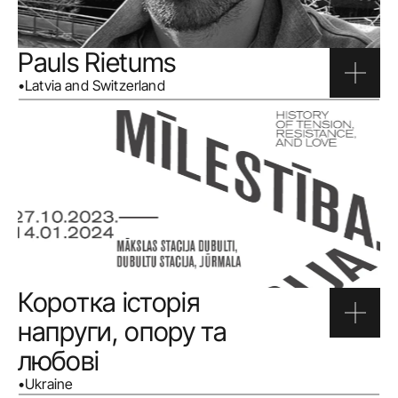
Pauls Rietums
•
Latvia and Switzerland
Коротка історія 
напруги, опору та 
любові
•
Ukraine