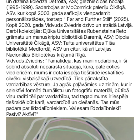
un dizaina koledžā Detroitā, ASV, glezniecības nodaļā 
(1995-1999). Sadarbojas ar McCormick galeriju Čikāgā, 
ASV, kur kopš 2003. gada sarīkojis vienpadsmit 
personālizstādes, tostarp “ Far and Further Still” (2025). 
Kopš 2020. gada Vidvuds Zviedris dzīvo un strādā Latvijā. 
Darbi kolekcijās: Djūka Universitātes Rubensteina Reto 
grāmatu un manuskriptu bibliotēkā Daremā, ASV; Dipola 
Universitātē Čikāgā, ASV; Tafta universitātes Tiša 
bibliotēkā Medfordā, ASV un citur, kā arī Latvijas 
Vidvuds Zviedris: "Pamatideja, kas mani nodarbina, ir šī 
šobrīd absolūti neparastā situācija, kurā, pateicoties 
viedierīcēm, mums ir dota iespēja tiešraidē ieskatīties 
cilvēku visbaisākajā uzvedībā. Tiek pārrakstīta 
vardarbības vēsture. Ja agrāk paļāvāmies uz ziņām, kur ir 
selektīvi formēti žurnālistu un fotogrāfu materiāli, būtībā 
viņu radīti tēli par vardarbību, tad tagad mums ir iespēja 
tiešraidē būt karā, vardarbībā un ciešanās. Tas mūs 
padara par līdzdalībniekiem. Vai esam līdzdalībnieki? 