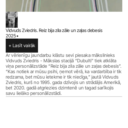
Vidvuds Zviedris. Reiz bija zila zāle un zaļas debesis
2025
•
+ Lasīt vairāk
Ar vērienīgu jaundarbu klāstu sevi piesaka mākslinieks 
Vidvuds Zviedris - Mākslas stacijā “Dubulti” tiek atklāta 
viņa personālizstāde “Reiz bija zila zāle un zaļas debesis”. 
“Kas notiek ar mūsu psihi, ņemot vērā, ka vardarbība ir tik 
redzama, bet mūsu ietekme ir tik niecīga,” jautā Vidvuds 
Zviedris, kurš no 1995. gada dzīvojis un strādājis Amerikā, 
bet 2020. gadā atgriezies dzimtenē un tagad sarīkojis 
savu lielāko personālizstādi.