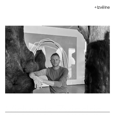
Izvēlne
Izstādes
Pasākumi
Mākslinieki
Kalendārs
Pirkt
Par mums
Kontakti
ENG
Vidvuds Zviedris