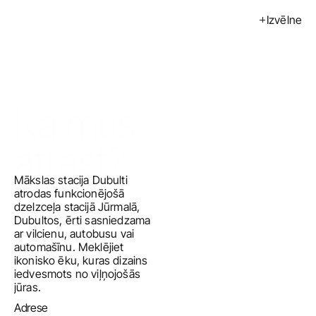
Izvēlne
Izstādes
Pasākumi
Mākslinieki
Kā mūs 
Kalendārs
atrast?
Pirkt
Mākslas stacija Dubulti 
Par mums
atrodas funkcionējošā 
dzelzceļa stacijā Jūrmalā, 
Kontakti
Dubultos, ērti sasniedzama 
ar vilcienu, autobusu vai 
ENG
automašīnu. Meklējiet 
ikonisko ēku, kuras dizains 
iedvesmots no viļņojošās 
jūras.
Adrese