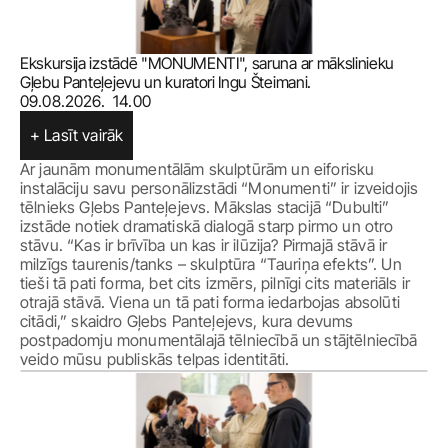
Ekskursija izstādē "MONUMENTI", saruna ar mākslinieku 
Gļebu Panteļejevu un kuratori Ingu Šteimani.
09.08.2026.  14.00
+ Lasīt vairāk
Ar jaunām monumentālām skulptūrām un eiforisku 
instalāciju savu personālizstādi “Monumenti” ir izveidojis 
tēlnieks Gļebs Panteļejevs. Mākslas stacijā “Dubulti” 
izstāde notiek dramatiskā dialogā starp pirmo un otro 
stāvu. “Kas ir brīvība un kas ir ilūzija? Pirmajā stāvā ir 
milzīgs taurenis/tanks – skulptūra “Tauriņa efekts”. Un 
tieši tā pati forma, bet cits izmērs, pilnīgi cits materiāls ir 
otrajā stāvā. Viena un tā pati forma iedarbojas absolūti 
citādi,” skaidro Gļebs Panteļejevs, kura devums 
postpadomju monumentālajā tēlniecībā un stājtēlniecībā 
veido mūsu publiskās telpas identitāti.