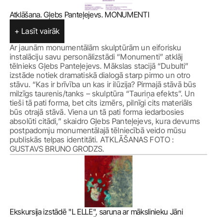
Atklāšana. Gļebs Panteļejevs. MONUMENTI
+ Lasīt vairāk
Ar jaunām monumentālām skulptūrām un eiforisku 
instalāciju savu personālizstādi “Monumenti” atklāj 
tēlnieks Gļebs Panteļejevs. Mākslas stacijā “Dubulti” 
izstāde notiek dramatiskā dialogā starp pirmo un otro 
stāvu. “Kas ir brīvība un kas ir ilūzija? Pirmajā stāvā būs 
milzīgs taurenis/tanks – skulptūra “Tauriņa efekts”. Un 
tieši tā pati forma, bet cits izmērs, pilnīgi cits materiāls 
būs otrajā stāvā. Viena un tā pati forma iedarbosies 
absolūti citādi,” skaidro Gļebs Panteļejevs, kura devums 
postpadomju monumentālajā tēlniecībā veido mūsu 
publiskās telpas identitāti. ATKLĀŠANAS FOTO : 
GUSTAVS BRUNO GRODZS.
Ekskursija izstādē "L ELLE", saruna ar mākslinieku Jāni 