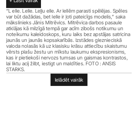
+ Lasīt vairāk
“L elle. Lelle. Leļļu elle. Ar lellēm parasti spēlējas. Spēles 
var būt dažādas, bet lelle ir ļoti pateicīgs modelis,” saka 
mākslinieks Jānis Mitrēvics. Mitrēvica darbos pasaule 
atklājas kā milzīgā tempā gar acīm zibošs notikumu un 
noteikumu kaleidoskops, kuru laiks bez apstājas satricina 
jaunās un jaunās kopsakarībās. Izstādes gleznieciskā 
valoda nolasās kā uz klasisku krāsu attiecību skaistumu 
vērsts plašu žestu un mīkstu laukumu ekspresionisms, 
kas ir pietiekoši nervozs tumsas un gaismas kontrastos, 
lai liktu acij žilbt, iestigt un maldīties. FOTO : ANSIS 
STARKS. 
Ielādēt vairāk
Sākums
Facebook
Izstādes
Instagram
Pasākumi
Privātuma politika