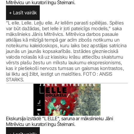
Mitrēvicu un kuratori Ingu Šteimani.
+ Lasīt vairāk
“L elle. Lelle. Leļļu elle. Ar lellēm parasti spēlējas. Spēles 
var būt dažādas, bet lelle ir ļoti pateicīgs modelis,” saka 
mākslinieks Jānis Mitrēvics. Mitrēvica darbos pasaule 
atklājas kā milzīgā tempā gar acīm zibošs notikumu un 
noteikumu kaleidoskops, kuru laiks bez apstājas satricina 
jaunās un jaunās kopsakarībās. Izstādes gleznieciskā 
valoda nolasās kā uz klasisku krāsu attiecību skaistumu 
vērsts plašu žestu un mīkstu laukumu ekspresionisms, 
kas ir pietiekoši nervozs tumsas un gaismas kontrastos, 
lai liktu acij žilbt, iestigt un maldīties. FOTO : ANSIS 
STARKS. 
Ekskursija izstādē "L ELLE", saruna ar mākslinieku Jāni 
Mitrēvicu un kuratori Ingu Šteimani.