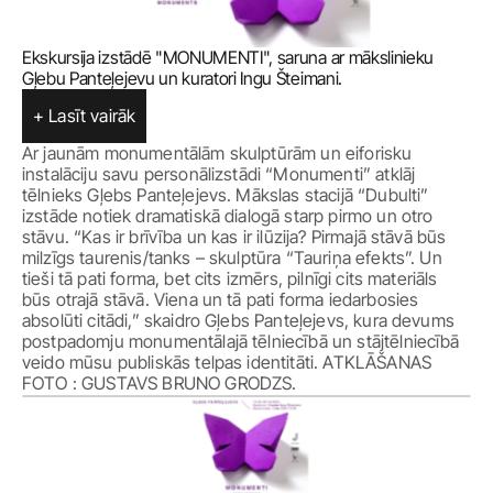
Ekskursija izstādē "MONUMENTI", saruna ar mākslinieku 
Gļebu Panteļejevu un kuratori Ingu Šteimani.
+ Lasīt vairāk
Ar jaunām monumentālām skulptūrām un eiforisku 
instalāciju savu personālizstādi “Monumenti” atklāj 
tēlnieks Gļebs Panteļejevs. Mākslas stacijā “Dubulti” 
izstāde notiek dramatiskā dialogā starp pirmo un otro 
stāvu. “Kas ir brīvība un kas ir ilūzija? Pirmajā stāvā būs 
milzīgs taurenis/tanks – skulptūra “Tauriņa efekts”. Un 
tieši tā pati forma, bet cits izmērs, pilnīgi cits materiāls 
būs otrajā stāvā. Viena un tā pati forma iedarbosies 
absolūti citādi,” skaidro Gļebs Panteļejevs, kura devums 
postpadomju monumentālajā tēlniecībā un stājtēlniecībā 
veido mūsu publiskās telpas identitāti. ATKLĀŠANAS 
FOTO : GUSTAVS BRUNO GRODZS.