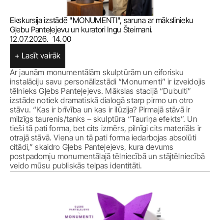
Ekskursija izstādē "MONUMENTI", saruna ar mākslinieku 
Gļebu Panteļejevu un kuratori Ingu Šteimani.
12.07.2026.  14.00
+ Lasīt vairāk
Ar jaunām monumentālām skulptūrām un eiforisku 
instalāciju savu personālizstādi “Monumenti” ir izveidojis 
tēlnieks Gļebs Panteļejevs. Mākslas stacijā “Dubulti” 
izstāde notiek dramatiskā dialogā starp pirmo un otro 
stāvu. “Kas ir brīvība un kas ir ilūzija? Pirmajā stāvā ir 
milzīgs taurenis/tanks – skulptūra “Tauriņa efekts”. Un 
tieši tā pati forma, bet cits izmērs, pilnīgi cits materiāls ir 
otrajā stāvā. Viena un tā pati forma iedarbojas absolūti 
citādi,” skaidro Gļebs Panteļejevs, kura devums 
postpadomju monumentālajā tēlniecībā un stājtēlniecībā 
veido mūsu publiskās telpas identitāti.