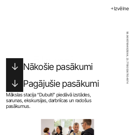
Izvēlne
Izstādes
Pasākumi
56.96957894925064, 23.775935367934974
Mākslinieki
Kalendārs
Pasākumi
Nākošie pasākumi
Pirkt
Par mums
Pagājušie pasākumi
Kontakti
Mākslas stacija “Dubulti” piedāvā izstādes, 
sarunas, ekskursijas, darbnīcas un radošus 
ENG
pasākumus.