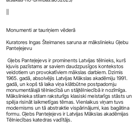
||
Monumenti ar tauriņiem vēderā
Kuratores Ingas Šteimanes saruna ar mākslinieku Gļebu 
Panteļejevu
 Gļebs Panteļejevs ir prominents Latvijas tēlnieks, kurš 
kļuvis pazīstams ar saviem daudzpusīgos kontekstos 
veidotiem un provokatīviem mākslas darbiem. Dzimis 
1965. gadā, absolvējis Latvijas Mākslas akadēmiju 1991. 
gadā, un kopš tā laika viņa klātbūtne postpadomju 
monumentālajā tēlniecībā un stājtēlniecībā ir nozīmīga. 
Mākslinieka stilam raksturīgs klasiski meistarīgs stāsts un 
spēja risināt laikmetīgas tēmas. Vienlaikus viņam tuvs 
modernisms un tā abstraktie vispārinājumi, kas bagātina 
formu. Gļebs Panteļejevs ir Latvijas Mākslas akadēmijas 
Tēlniecības katedras vadītājs.