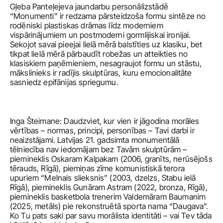
Gļeba Panteļejeva jaundarbu personālizstādē 
“Monumenti” ir redzama pārsteidzoša formu sintēze no 
rodēniski plastiskas drāmas līdz moderniem 
vispārinājumiem un postmoderni gormlijiskai ironijai. 
Sekojot savai pieejai lielā mērā balstīties uz klasiku, bet 
tikpat lielā mērā pārbaudīt robežas un atteikties no 
klasiskiem paņēmieniem, nesagraujot formu un stāstu, 
mākslinieks ir radījis skulptūras, kuru emocionalitāte 
sasniedz epifānijas spriegumu.
Inga Šteimane: Daudzviet, kur vien ir jāgodina morāles 
vērtības – normas, principi, personības – Tavi darbi ir 
neaizstājami. Latvijas 21. gadsimta monumentālā 
tēlniecība nav iedomājam bez Tavām skulptūrām – 
piemineklis Oskaram Kalpakam (2006, granīts, nerūsējošs 
tērauds, Rīgā), piemiņas zīme komunistiskā terora 
upuriem “Melnais slieksnis” (2003, dzelzs, Stabu ielā 
Rīgā), piemineklis Gunāram Astram (2022, bronza, Rīgā), 
piemineklis basketbola trenerim Valdemāram Baumanim 
(2025, metāls) pie rekonstruētā sporta nama “Daugava”. 
Ko Tu pats saki par savu morālista identitāti – vai Tev tāda 