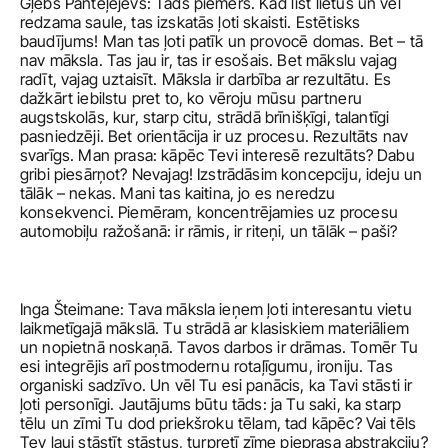
Gļebs Panteļejevs: Tāds piemērs. Kad līst lietus un vēl 
redzama saule, tas izskatās ļoti skaisti. Estētisks 
baudījums! Man tas ļoti patīk un provocē domas. Bet – tā 
nav māksla. Tas jau ir, tas ir esošais. Bet mākslu vajag 
radīt, vajag uztaisīt. Māksla ir darbība ar rezultātu. Es 
dažkārt iebilstu pret to, ko vēroju mūsu partneru 
augstskolās, kur, starp citu, strādā brīnišķīgi, talantīgi 
pasniedzēji. Bet orientācija ir uz procesu. Rezultāts nav 
svarīgs. Man prasa: kāpēc Tevi interesē rezultāts? Dabu 
gribi piesārņot? Nevajag! Izstrādāsim koncepciju, ideju un 
tālāk – nekas. Mani tas kaitina, jo es neredzu 
konsekvenci. Piemēram, koncentrējamies uz procesu 
automobiļu ražošanā: ir rāmis, ir riteņi, un tālāk – paši? 
Inga Šteimane: Tava māksla ieņem ļoti interesantu vietu 
laikmetīgajā mākslā. Tu strādā ar klasiskiem materiāliem 
un nopietnā noskaņā. Tavos darbos ir drāmas. Tomēr Tu 
esi integrējis arī postmodernu rotaļīgumu, ironiju. Tas 
organiski sadzīvo. Un vēl Tu esi panācis, ka Tavi stāsti ir 
ļoti personīgi. Jautājums būtu tāds: ja Tu saki, ka starp 
tēlu un zīmi Tu dod priekšroku tēlam, tad kāpēc? Vai tēls 
Tev ļauj stāstīt stāstus, turpretī zīme pieprasa abstrakciju?