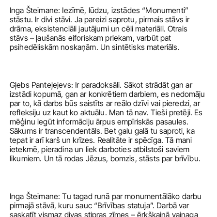
Inga Šteimane: Iezīmē, lūdzu, izstādes “Monumenti” 
stāstu. Ir divi stāvi. Ja pareizi saprotu, pirmais stāvs ir 
drāma, eksistenciāli jautājumi un cēli materiāli. Otrais 
stāvs – ļaušanās eiforiskam priekam, varbūt pat 
psihedēliskām noskaņām. Un sintētisks materiāls. 
Gļebs Panteļejevs: Ir paradoksāli. Sākot strādāt gan ar 
izstādi kopumā, gan ar konkrētiem darbiem, es nedomāju 
par to, kā darbs būs saistīts ar reālo dzīvi vai pieredzi, ar 
refleksiju uz kaut ko aktuālu. Man tā nav. Tieši pretēji. Es 
mēģinu iegūt informāciju ārpus empīriskās pasaules. 
Sākums ir transcendentāls. Bet galu galā tu saproti, ka 
tepat ir arī karš un krīzes. Realitāte ir spēcīga. Tā mani 
ietekmē, pieradina un liek darboties atbilstoši saviem 
likumiem. Un tā rodas Jēzus, bomzis, stāsts par brīvību. 
Inga Šteimane: Tu tagad runā par monumentālāko darbu 
pirmajā stāvā, kuru sauc “Brīvības statuja”. Darbā var 
saskatīt vismaz divas stipras zīmes – ērkšķainā vainaga 