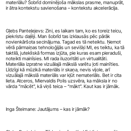
materiālu? Šobrīd dominējoša mākslas prasme, manuprāt, 
ir ātra kontekstu savienošana – kontekstu akcelerācija. 
Gļebs Panteļejevs: Zini, es laikam tam, ko es toreiz teicu, 
piekristu daļēji. Man šobrīd tas izklausās pēc pārāk 
novienkāršota secinājuma. Tagad es tā neteiktu. Ņemot 
vērā pārmaiņas tehnoloģijās un sevišķi MI, es teiktu, ka tā 
taktilā, jutekliskā formas izjūta, pie kuras esam pieraduši, 
noteikti mainīsies. MI rada iluzoritāti un virtualitāti. 
Materiāla izpratne vizuālajā mākslā varētu ļoti mainīties. 
Līdzīgi kā mūzikā materiāls ir skaņa, nevis vijole, arī 
vizuālajā mākslā materiāls var kļūt nemateriāls. Bet ir cita 
lieta. Atceros, Miervaldis Polis uzsvēra, ka māksla ir no 
vārda “mācēt”, kā viņš teica – “mākt”. Kaut kas ir jāmāk. 
Inga Šteimane: Jautājums – kas ir jāmāk?