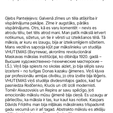
Gļebs Panteļejevs: Galvenā zīmes un tēla atšķirība ir 
vispārinājuma pakāpe. Zīme ir augstāks, pārāks 
vispārinājums. Otrs, kā es varu komentēt – nevis es 
atrodu tēlu, bet tēls atrod mani. Man patīk mākslā ietvert 
notikumus, sižetus, un tie ir vērsti uz izteikšanos tēlā. Tā 
māksla, ar kuru es izaugu, bija ar izteiksmīgiem sižetiem. 
Mans vectēvs sapņoja kļūt par mākslinieku un studēja 
VHUTEMAS (Вхутемас, akronīms revolucionārai 
Maskavas mākslas institūcijai, ko dibināja 1920. gadā – 
Высшие художественно-технические мастерские – 
I.Š.). Viņš bija spiests no skolas aiziet, jo bija slēpis savu 
izcelsmi – no turīgas Donas kazaku ģimenes. Viņš kļuva 
par profesionālu armijas cilvēku, jo otra izvēle bija lēģeris. 
VHUTEMAS viņš studēja divdesmitajos gados, kad tur 
pasniedza Rodčenko, Klucis un citi izcili modernisti. 
Tomēr Aivazovskis un Repins ar savu spēcīgo, ļoti 
emocionālo mākslu mūsu ģimenē bija cieņā. Es uzaugu ar 
pārliecību, ka māksla ir tas, kur kaut kas notiek. Kaspars 
Dāvids Frīdrihs man bija mīļākais mākslinieks trīspadsmit 
gadu vecumā un ir arī tagad. Abstrakto mākslu es atklāju 