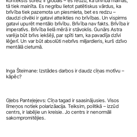
konteksts šoreiz ir globāls – es redzu, ka brīvība mainās, 
tā tiek mainīta. Es negribu lietot patētiskus vārdus, ka 
brīvība tiek pazemota un piesmieta, bet es redzu – 
daudzi cilvēki ir gatavi atteikties no brīvības. Un vispirms 
gatavi upurēt mentālo brīvību. Brīvība nav fakts. Brīvība ir 
imperatīvs. Brīvība lielā mērā ir stāvoklis. Gunārs Astra 
varēja būt brīvs iekšēji, par spīti tam, ka pavadīja dzīvi 
lēģerī. Un var būt absolūti nebrīvs miljardieris, kurš dzīvo 
mentālā cietumā. 
Inga Šteimane: Izstādes darbos ir daudz cīņas motīvu – 
kāpēc?
Gļebs Panteļejevs: Cīņa tagad ir saasinājusies. Visos 
līmeņos notiek polarizāacija. Teiksim, politikā – izzūd 
centrs, ir labējie un kreisie. Jo centrs ir nenormāli 
sakompromitējies. 