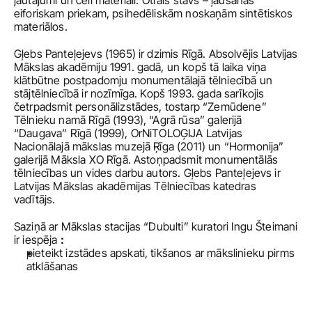
jautājumi un cēli materiāli. Otrais stāvs – ļaušanās 
eiforiskam priekam, psihedēliskām noskaņām sintētiskos 
materiālos. 
Gļebs Panteļejevs (1965) ir dzimis Rīgā. Absolvējis Latvijas 
Mākslas akadēmiju 1991. gadā, un kopš tā laika viņa 
klātbūtne postpadomju monumentālajā tēlniecībā un 
stājtēlniecībā ir nozīmīga. Kopš 1993. gada sarīkojis 
četrpadsmit personālizstādes, tostarp “Zemūdene” 
Tēlnieku namā Rīgā (1993), “Agrā rūsa” galerijā 
“Daugava” Rīgā (1999), OrNiTOLOĢIJA Latvijas 
Nacionālajā mākslas muzejā Ŗīga (2011) un “Hormonija” 
galerijā Māksla XO Rīgā. Astoņpadsmit monumentālās 
tēlniecības un vides darbu autors. Gļebs Panteļejevs ir 
Latvijas Mākslas akadēmijas Tēlniecības katedras 
vadītājs.
Saziņā ar Mākslas stacijas “Dubulti” kuratori Ingu Šteimani 
ir iespēja 
: 
pieteikt izstādes apskati, tikšanos ar mākslinieku pirms 
atklāšanas 