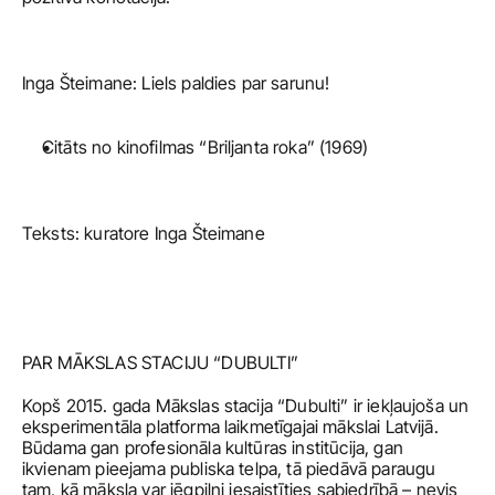
Inga Šteimane: Liels paldies par sarunu! 
Citāts no kinofilmas “Briljanta roka” (1969) 
Teksts: kuratore Inga Šteimane
PAR MĀKSLAS STACIJU “DUBULTI”
Kopš 2015. gada Mākslas stacija “Dubulti” ir iekļaujoša un 
eksperimentāla platforma laikmetīgajai mākslai Latvijā. 
Būdama gan profesionāla kultūras institūcija, gan 
ikvienam pieejama publiska telpa, tā piedāvā paraugu 
tam, kā māksla var jēgpilni iesaistīties sabiedrībā – nevis 