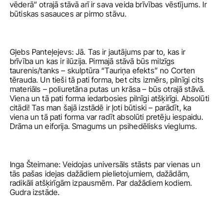
vēderā” otrajā stāvā arī ir sava veida brīvības vēstījums. Ir 
būtiskas sasauces ar pirmo stāvu. 
Gļebs Panteļejevs: Jā. Tas ir jautājums par to, kas ir 
brīvība un kas ir ilūzija. Pirmajā stāvā būs milzīgs 
taurenis/tanks – skulptūra “Tauriņa efekts” no Corten 
tērauda. Un tieši tā pati forma, bet cits izmērs, pilnīgi cits 
materiāls – poliuretāna putas un krāsa – būs otrajā stāvā. 
Viena un tā pati forma iedarbosies pilnīgi atšķirīgi. Absolūti 
citādi! Tas man šajā izstādē ir ļoti būtiski – parādīt, ka 
viena un tā pati forma var radīt absolūti pretēju iespaidu. 
Drāma un eiforija. Smagums un psihedēlisks vieglums. 
Inga Šteimane: Veidojas universāls stāsts par vienas un 
tās pašas idejas dažādiem pielietojumiem, dažādām, 
radikāli atšķirīgām izpausmēm. Par dažādiem kodiem. 
Gudra izstāde.