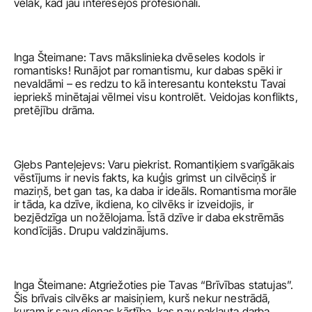
vēlāk, kad jau interesējos profesionāli.
Inga Šteimane: Tavs mākslinieka dvēseles kodols ir 
romantisks! Runājot par romantismu, kur dabas spēki ir 
nevaldāmi – es redzu to kā interesantu kontekstu Tavai 
iepriekš minētajai vēlmei visu kontrolēt. Veidojas konflikts, 
pretējību drāma. 
Gļebs Panteļejevs: Varu piekrist. Romantiķiem svarīgākais 
vēstījums ir nevis fakts, ka kuģis grimst un cilvēciņš ir 
maziņš, bet gan tas, ka daba ir ideāls. Romantisma morāle 
ir tāda, ka dzīve, ikdiena, ko cilvēks ir izveidojis, ir 
bezjēdzīga un nožēlojama. Īstā dzīve ir daba ekstrēmās 
kondīcijās. Drupu valdzinājums. 
Inga Šteimane: Atgriežoties pie Tavas “Brīvības statujas”. 
Šis brīvais cilvēks ar maisiņiem, kurš nekur nestrādā, 
kuram ir sava dienas kārtība, kas nav pakļauta darba 