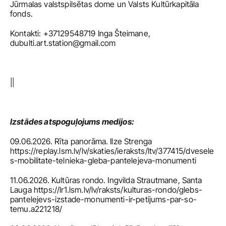
Jūrmalas valstspilsētas dome un Valsts Kultūrkapitāla 
fonds.  
Kontakti: +37129548719 Inga Šteimane, 
dubulti.art.station@gmail.com
||
Izstādes atspoguļojums medijos:
09.06.2026. Rīta panorāma. Ilze Strenga 
https://replay.lsm.lv/lv/skaties/ieraksts/ltv/377415/dvesele
s-mobilitate-telnieka-gleba-pantelejeva-monumenti
11.06.2026. Kultūras rondo. Ingvilda Strautmane, Santa 
Lauga https://lr1.lsm.lv/lv/raksts/kulturas-rondo/glebs-
pantelejevs-izstade-monumenti-ir-petijums-par-so-
temu.a221218/