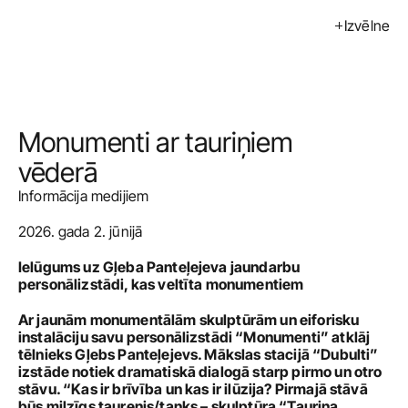
Izvēlne
Izstādes
Pasākumi
Mākslinieki
Monumenti ar tauriņiem 
Kalendārs
vēderā
Informācija medijiem
Pirkt
2026. gada 2. jūnijā
Par mums
Ielūgums uz Gļeba Panteļejeva jaundarbu 
Kontakti
personālizstādi, kas veltīta monumentiem
ENG
Ar jaunām monumentālām skulptūrām un eiforisku 
instalāciju savu personālizstādi “Monumenti” atklāj 
tēlnieks Gļebs Panteļejevs. Mākslas stacijā “Dubulti” 
izstāde notiek dramatiskā dialogā starp pirmo un otro 
stāvu. “Kas ir brīvība un kas ir ilūzija? Pirmajā stāvā 
būs milzīgs taurenis/tanks – skulptūra “Tauriņa 