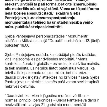
efekts”. Un tieši tā pati forma, bet cits izmērs, pilnīgi 
cits materiāls būs otrajā stāvā. Viena un tā pati forma 
iedarbosies absolūti citādi,” skaidro Gļebs 
Panteļejevs, kura devums postpadomju 
monumentālajā tēlniecībā un stājtēlniecībā veido 
mūsu publiskās telpas identitāti. 
Gļeba Panteļejeva personālizstādes “Monumenti” 
atklāšana Mākslas stacijā “Dubulti” norisināsies 12. jūnijā 
pulksten 18.00.  
Gļebs Panteļejevs norāda, ka strādājot pie šīs izstādes 
viņš ir aizdomājies par dvēseles mobilitāti. “Mans 
konteksts šoreiz ir globāls – es redzu, ka brīvība mainās, 
tā tiek mainīta. Es negribu lietot patētiskus vārdus, ka 
brīvība tiek pazemota un piesmieta, bet es redzu – 
daudzi cilvēki ir gatavi atteikties no brīvības,” saka Gļebs 
Panteļejevs un piebilst, ka mēs paši varam sevi ietupināt 
nebrīves cietumā.
”Daudzviet, kur vien ir jāgodina morāles vērtības – 
normas, principi, personības – Gļeba Panteļejeva darbi ir 
neaizstājami. Latvijas 21. gadsimta monumentālā 