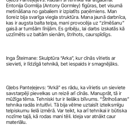
Entonija Gormlija (Antony Gormley) figūras, bet visumā 
metināšana no gabaliem ir izplatīts paņēmiens. Man 
šoreiz bija svarīga viegla struktūra. Mana jaunā darbnīca, 
kas ir augsta balta telpa, mani provocēja uz “zīmēšanu” 
gaisā ar tumšām līnijām. Es gribēju, lai darbs izskatās kā 
uzzīmēts uz baltām sienām, štrihots, caurspīdīgs. 
Inga Šteimane: Skulptūra “Arka”, kur cīnās vīrietis ar 
sievieti, ir līdzīgā tehnikā, bet iespaids ir smagnējāks. 
Gļebs Panteļejevs: “Arkā” es rādu, ka vīrietis un sieviete 
savstarpēji pievelkas un reizē arī cīnās. Manuprāt, tā ir 
mūžīga tēma. Tehniski tur ir lielāks blīvums. “Štrihošanas” 
tehnika radās intuitīvi. Tā bija vēlme uztaisīt izteiksmīgu 
telpiskumu lielā izmērā. Var teikt, ka arī tehnikai ir būtiska 
nozīme tajā, kā rodas mani tēli. Ideja var atnākt caur 
materiālu. 