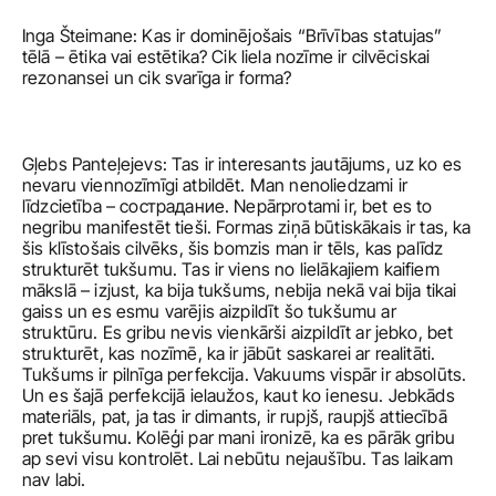
Inga Šteimane: Kas ir dominējošais “Brīvības statujas” 
tēlā – ētika vai estētika? Cik liela nozīme ir cilvēciskai 
rezonansei un cik svarīga ir forma?
Gļebs Panteļejevs: Tas ir interesants jautājums, uz ko es 
nevaru viennozīmīgi atbildēt. Man nenoliedzami ir 
līdzcietība – сострадание. Nepārprotami ir, bet es to 
negribu manifestēt tieši. Formas ziņā būtiskākais ir tas, ka 
šis klīstošais cilvēks, šis bomzis man ir tēls, kas palīdz 
strukturēt tukšumu. Tas ir viens no lielākajiem kaifiem 
mākslā – izjust, ka bija tukšums, nebija nekā vai bija tikai 
gaiss un es esmu varējis aizpildīt šo tukšumu ar 
struktūru. Es gribu nevis vienkārši aizpildīt ar jebko, bet 
strukturēt, kas nozīmē, ka ir jābūt saskarei ar realitāti. 
Tukšums ir pilnīga perfekcija. Vakuums vispār ir absolūts. 
Un es šajā perfekcijā ielaužos, kaut ko ienesu. Jebkāds 
materiāls, pat, ja tas ir dimants, ir rupjš, raupjš attiecībā 
pret tukšumu. Kolēģi par mani ironizē, ka es pārāk gribu 
ap sevi visu kontrolēt. Lai nebūtu nejaušību. Tas laikam 
nav labi. 