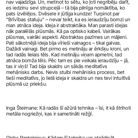
nav vajadzīga. Un, metinot to sētu, ko ļoti negribēju darīt, 
es iedzinu sevi strupceļā – tā bija pilnīga nomāktība, ko 
pats izvēlējos. Dvēsele ir jūtīga kundze! Turpinot par 
“Brīvības statuju” – nevar teikt, ka es ieraudzīju bomzi un 
man atnāca ideja. Ideja ir abstraktāka. Man parasti idejas 
nāk paralēlās plūsmās. Kā pa optisko kabeli. Vairākas 
plūsmas, vairāki aspekti. Abstraktas pazīmes un mājieni. 
Pati sākotnējā ideja bija vīrieši vainagos – tikai galvas. 
Dažādi vainagi. Bet pirmo es metināju ar ērkšķu kroni, un 
tad radās lielais tēls. Kad metināju viņam apmetni, tad 
atnāca bomža tēls. Pēc tam es pie veikala ieraudzīju – jā, 
tas ir viņš! Tad bija skaidrs un sākās meditatīvs 
mehānisks darbs. Nevis stulbi mehānisks process, bet 
tieši meditatīvs, jo lielā ideja ir skaidra un nes tevi intuitīvā 
plūsmā uz priekšu.
Inga Šteimane: Kā radās šī ažūrā tehnika – īsi, it kā štrihoti 
metāla nogriežņi, kas ir sametināti režģī. 
Gļebs Panteļejevs: Kādam šī tehnika var atgādināt 