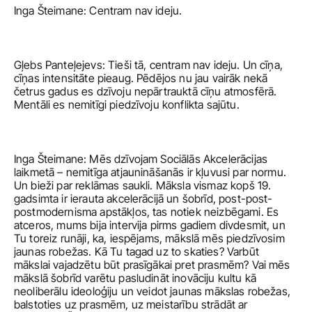
Inga Šteimane: Centram nav ideju. 
Gļebs Panteļejevs: Tieši tā, centram nav ideju. Un cīņa, 
cīņas intensitāte pieaug. Pēdējos nu jau vairāk nekā 
četrus gadus es dzīvoju nepārtrauktā cīņu atmosfērā. 
Mentāli es nemitīgi piedzīvoju konflikta sajūtu.
Inga Šteimane: Mēs dzīvojam Sociālās Akcelerācijas 
laikmetā – nemitīga atjaunināšanās ir kļuvusi par normu. 
Un bieži par reklāmas saukli. Māksla vismaz kopš 19. 
gadsimta ir ierauta akcelerācijā un šobrīd, post-post-
postmodernisma apstākļos, tas notiek neizbēgami. Es 
atceros, mums bija intervija pirms gadiem divdesmit, un 
Tu toreiz runāji, ka, iespējams, mākslā mēs piedzīvosim 
jaunas robežas. Kā Tu tagad uz to skaties? Varbūt 
mākslai vajadzētu būt prasīgākai pret prasmēm? Vai mēs 
mākslā šobrīd varētu pasludināt inovāciju kultu kā 
neoliberālu ideoloģiju un veidot jaunas mākslas robežas, 
balstoties uz prasmēm, uz meistarību strādāt ar 