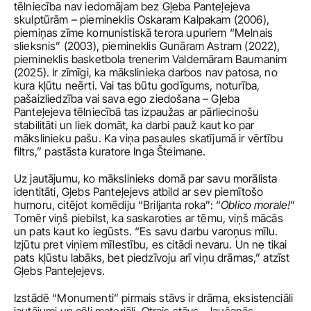
tēlniecība nav iedomājam bez Gļeba Panteļejeva 
skulptūrām – piemineklis Oskaram Kalpakam (2006), 
piemiņas zīme komunistiskā terora upuriem “Melnais 
slieksnis” (2003), piemineklis Gunāram Astram (2022), 
piemineklis basketbola trenerim Valdemāram Baumanim 
(2025). Ir zīmīgi, ka mākslinieka darbos nav patosa, no 
kura kļūtu neērti. Vai tas būtu godīgums, noturība, 
pašaizliedzība vai sava ego ziedošana – Gļeba 
Panteļejeva tēlniecībā tas izpaužas ar pārliecinošu 
stabilitāti un liek domāt, ka darbi pauž kaut ko par 
mākslinieku pašu. Ka viņa pasaules skatījumā ir vērtību 
filtrs,” pastāsta kuratore Inga Šteimane.  
Uz jautājumu, ko mākslinieks domā par savu morālista 
identitāti, Gļebs Panteļejevs atbild ar sev piemītošo 
humoru, citējot komēdiju “Briljanta roka”: “
Oblico morale!
” 
Tomēr viņš piebilst, ka saskaroties ar tēmu, viņš mācās 
un pats kaut ko iegūsts. “Es savu darbu varoņus mīlu. 
Izjūtu pret viņiem mīlestību, es citādi nevaru. Un ne tikai 
pats kļūstu labāks, bet piedzīvoju arī viņu drāmas,” atzīst 
Gļebs Panteļejevs.
Izstādē “Monumenti” pirmais stāvs ir drāma, eksistenciāli 