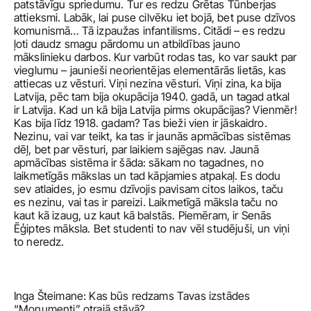
patstāvīgu spriedumu. Tur es redzu Grētas Tūnberjas 
attieksmi. Labāk, lai puse cilvēku iet bojā, bet puse dzīvos 
komunismā… Tā izpaužas infantilisms. Citādi – es redzu 
ļoti daudz smagu pārdomu un atbildības jauno 
mākslinieku darbos. Kur varbūt rodas tas, ko var saukt par 
vieglumu – jaunieši neorientējas elementārās lietās, kas 
attiecas uz vēsturi. Viņi nezina vēsturi. Viņi zina, ka bija 
Latvija, pēc tam bija okupācija 1940. gadā, un tagad atkal 
ir Latvija. Kad un kā bija Latvija pirms okupācijas? Vienmēr! 
Kas bija līdz 1918. gadam? Tas bieži vien ir jāskaidro. 
Nezinu, vai var teikt, ka tas ir jaunās apmācības sistēmas 
dēļ, bet par vēsturi, par laikiem sajēgas nav. Jaunā 
apmācības sistēma ir šāda: sākam no tagadnes, no 
laikmetīgās mākslas un tad kāpjamies atpakaļ. Es dodu 
sev atlaides, jo esmu dzīvojis pavisam citos laikos, taču 
es nezinu, vai tas ir pareizi. Laikmetīgā māksla taču no 
kaut kā izaug, uz kaut kā balstās. Piemēram, ir Senās 
Ēģiptes māksla. Bet studenti to nav vēl studējuši, un viņi 
to neredz. 
Inga Šteimane: Kas būs redzams Tavas izstādes 
“Monumenti” otrajā stāvā?