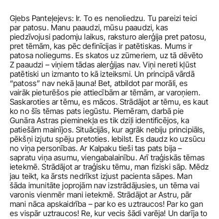
Gļebs Panteļejevs: Ir. To es nenoliedzu. Tu pareizi teici 
par patosu. Manu paaudzi, mūsu paaudzi, kas 
piedzīvojusi padomju laikus, raksturo alerģija pret patosu, 
pret tēmām, kas pēc definīcijas ir patētiskas. Mums ir 
patosa noliegums. Es skatos uz zūmeriem, uz tā dēvēto 
Z paaudzi – viņiem tādas alerģijas nav. Viņi nereti kļūst 
patētiski un izmanto to kā izteiksmi. Un principā vārdā 
“patoss” nav nekā ļauna! Bet, atbildot par morāli, es 
vairāk pieturēšos pie attiecībām ar tēmām, ar varoņiem. 
Saskaroties ar tēmu, es mācos. Strādājot ar tēmu, es kaut 
ko no šīs tēmas pats iegūstu. Piemēram, darbā pie 
Gunāra Astras pieminekļa es tik dziļi identificējos, ka 
patiešām mainījos. Situācijās, kur agrāk nebiju principiāls, 
pēkšņi izjutu spēju pretoties. Iebilst. Es daudz ko uzsūcu 
no viņa personības. Ar Kalpaku tieši tas pats bija – 
sapratu viņa asumu, viengabalainību. Arī traģiskās tēmas 
ietekmē. Strādājot ar traģisku tēmu, man fiziski sāp. Mēdz 
jau teikt, ka ārsts nedrīkst izjust pacienta sāpes. Man 
šāda imunitāte joprojām nav izstrādājusies, un tēma vai 
varonis vienmēr mani ietekmē. Strādājot ar Astru, pār 
mani nāca apskaidrība – par ko es uztraucos! Par ko gan 
es vispār uztraucos! Re, kur vecis šādi varēja! Un darīja to 