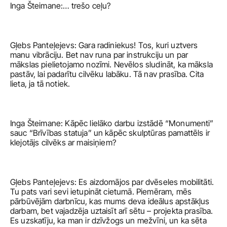
Inga Šteimane:… trešo ceļu?
Gļebs Panteļejevs: Gara radiniekus! Tos, kuri uztvers 
manu vibrāciju. Bet nav runa par instrukciju un par 
mākslas pielietojamo nozīmi. Nevēlos sludināt, ka māksla 
pastāv, lai padarītu cilvēku labāku. Tā nav prasība. Cita 
lieta, ja tā notiek. 
Inga Šteimane: Kāpēc lielāko darbu izstādē “Monumenti” 
sauc “Brīvības statuja” un kāpēc skulptūras pamattēls ir 
klejotājs cilvēks ar maisiņiem?
Gļebs Panteļejevs: Es aizdomājos par dvēseles mobilitāti. 
Tu pats vari sevi ietupināt cietumā. Piemēram, mēs 
pārbūvējām darbnīcu, kas mums deva ideālus apstākļus 
darbam, bet vajadzēja uztaisīt arī sētu – projekta prasība. 
Es uzskatīju, ka man ir dzīvžogs un mežvīni, un ka sēta 