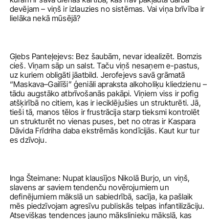
devējam – viņš ir izlauzies no sistēmas. Vai viņa brīvība ir 
lielāka nekā mūsējā? 
Gļebs Panteļejevs: Bez šaubām, nevar idealizēt. Bomzis 
cieš. Viņam sāp un salst. Taču viņš nesaņem e-pastus, 
uz kuriem obligāti jāatbild. Jerofejevs savā grāmatā 
“Maskava–Gailīši” ģeniāli apraksta alkoholiķu kliedzienu – 
tādu augstāko atbrīvošanās pakāpi. Viņiem viss ir pofig 
atšķirībā no citiem, kas ir ieciklējušies un strukturēti. Jā, 
tieši tā, manos tēlos ir frustrācija starp tieksmi kontrolēt 
un strukturēt no vienas puses, bet no otras ir Kaspara 
Dāvida Frīdriha daba ekstrēmās kondīcijās. Kaut kur tur 
es dzīvoju. 
Inga Šteimane: Nupat klausījos Nikolā Burjo, un viņš, 
slavens ar saviem tendenču novērojumiem un 
definējumiem mākslā un sabiedrībā, sacīja, ka pašlaik 
mēs piedzīvojam agresīvu publiskās telpas infantilizāciju. 
Atsevišķas tendences jauno mākslinieku mākslā, kas 