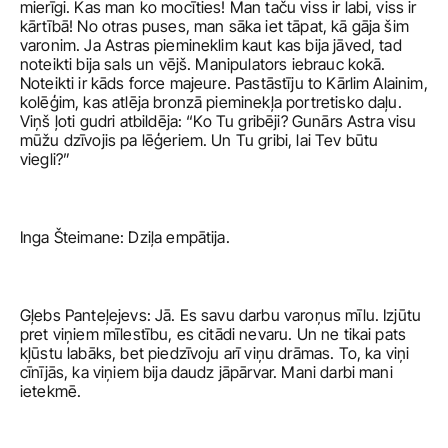
mierīgi. Kas man ko mocīties! Man taču viss ir labi, viss ir 
kārtībā! No otras puses, man sāka iet tāpat, kā gāja šim 
varonim. Ja Astras piemineklim kaut kas bija jāved, tad 
noteikti bija sals un vējš. Manipulators iebrauc kokā. 
Noteikti ir kāds force majeure. Pastāstīju to Kārlim Alainim, 
kolēģim, kas atlēja bronzā pieminekļa portretisko daļu. 
Viņš ļoti gudri atbildēja: “Ko Tu gribēji? Gunārs Astra visu 
mūžu dzīvojis pa lēģeriem. Un Tu gribi, lai Tev būtu 
viegli?” 
Inga Šteimane: Dziļa empātija.
Gļebs Panteļejevs: Jā. Es savu darbu varoņus mīlu. Izjūtu 
pret viņiem mīlestību, es citādi nevaru. Un ne tikai pats 
kļūstu labāks, bet piedzīvoju arī viņu drāmas. To, ka viņi 
cīnījās, ka viņiem bija daudz jāpārvar. Mani darbi mani 
ietekmē. 