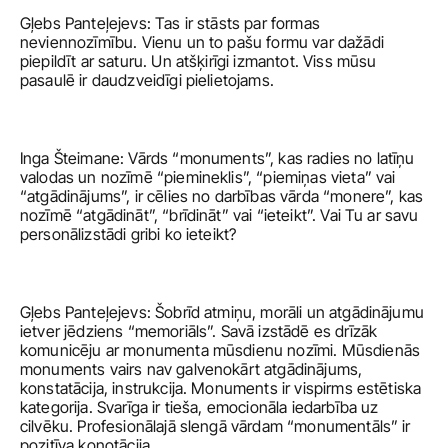
Gļebs Panteļejevs: Tas ir stāsts par formas 
neviennozīmību. Vienu un to pašu formu var dažādi 
piepildīt ar saturu. Un atšķirīgi izmantot. Viss mūsu 
pasaulē ir daudzveidīgi pielietojams. 
Inga Šteimane: Vārds “monuments”, kas radies no latīņu 
valodas un nozīmē “piemineklis”, “piemiņas vieta” vai 
“atgādinājums”, ir cēlies no darbības vārda “monere”, kas 
nozīmē “atgādināt”, “brīdināt” vai “ieteikt”. Vai Tu ar savu 
personālizstādi gribi ko ieteikt?
Gļebs Panteļejevs: Šobrīd atmiņu, morāli un atgādinājumu 
ietver jēdziens “memoriāls”. Savā izstādē es drīzāk 
komunicēju ar monumenta mūsdienu nozīmi. Mūsdienās 
monuments vairs nav galvenokārt atgādinājums, 
konstatācija, instrukcija. Monuments ir vispirms estētiska 
kategorija. Svarīga ir tieša, emocionāla iedarbība uz 
cilvēku. Profesionālajā slengā vārdam “monumentāls” ir 
pozitīva konotācija. 