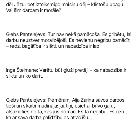
dēļ Jēzu, bet izteiksmīgo maisiņu dēļ – klīstošu ubagu. 
Vai šim darbam ir morāle? 
Gļebs Panteļejevs: Tur nav nekā pamācoša. Es gribētu, lai 
darbu neuztver moralizējoši. Es nevienu negribu pamācīt 
– redz, bagātība ir slikti, un nabadzība ir labi. 
Inga Šteimane: Varētu būt gluži pretēji – ka nabadzība ir 
slikta un ko darīt.
Gļebs Panteļejevs: Piemēram, Aija Zariņa savos darbos 
tieši un skarbi mudināja: ļautiņi, esiet ar brīvo garu, 
atsakieties no tā, kas jūs nomāc. Es tā negribu. Es ceru, 
ka ar sava darba palīdzību es atradīšu…