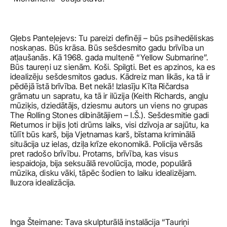
Gļebs Panteļejevs: Tu pareizi definēji – būs psihedēliskas 
noskaņas. Būs krāsa. Būs sešdesmito gadu brīvība un 
atļaušanās. Kā 1968. gada multenē “Yellow Submarine”. 
Būs taureņi uz sienām. Koši. Spilgti. Bet es apzinos, ka es 
idealizēju sešdesmitos gadus. Kādreiz man likās, ka tā ir 
pēdējā īstā brīvība. Bet nekā! Izlasīju Kīta Ričardsa 
grāmatu un sapratu, ka tā ir ilūzija (Keith Richards, angļu 
mūziķis, dziedātājs, dziesmu autors un viens no grupas 
The Rolling Stones dibinātājiem – I.Š.). Sešdesmitie gadi 
Rietumos ir bijis ļoti drūms laiks, visi dzīvoja ar sajūtu, ka 
tūlīt būs karš, bija Vjetnamas karš, bīstama kriminālā 
situācija uz ielas, dziļa krīze ekonomikā. Policija vērsās 
pret radošo brīvību. Protams, brīvība, kas visus 
iespaidoja, bija seksuālā revolūcija, mode, populārā 
mūzika, disku vāki, tāpēc šodien to laiku idealizējam. 
Iluzora idealizācija. 
Inga Šteimane: Tava skulpturālā instalācija “Tauriņi 