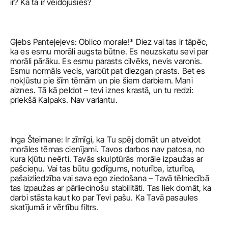
ir? Kā tā ir veidojusies? 
Gļebs Panteļejevs: Oblico morale!* Diez vai tas ir tāpēc, 
ka es esmu morāli augsta būtne. Es neuzskatu sevi par 
morāli pārāku. Es esmu parasts cilvēks, nevis varonis. 
Esmu normāls vecis, varbūt pat diezgan prasts. Bet es 
nokļūstu pie šīm tēmām un pie šiem darbiem. Mani 
aiznes. Tā kā peldot – tevi iznes krastā, un tu redzi: 
priekšā Kalpaks. Nav variantu. 
Inga Šteimane: Ir zīmīgi, ka Tu spēj domāt un atveidot 
morāles tēmas cienījami. Tavos darbos nav patosa, no 
kura kļūtu neērti. Tavās skulptūrās morāle izpaužas ar 
pašcieņu. Vai tas būtu godīgums, noturība, izturība, 
pašaizliedzība vai sava ego ziedošana – Tavā tēlniecībā 
tas izpaužas ar pārliecinošu stabilitāti. Tas liek domāt, ka 
darbi stāsta kaut ko par Tevi pašu. Ka Tavā pasaules 
skatījumā ir vērtību filtrs.