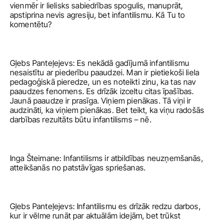
vienmēr ir lielisks sabiedrības spogulis, manuprāt, 
apstiprina nevis agresiju, bet infantilismu. Kā Tu to 
komentētu?
Gļebs Panteļejevs: Es nekādā gadījumā infantilismu 
nesaistītu ar piederību paaudzei. Man ir pietiekoši liela 
pedagoģiskā pieredze, un es noteikti zinu, ka tas nav 
paaudzes fenomens. Es drīzāk izceltu citas īpašības. 
Jaunā paaudze ir prasīga. Viņiem pienākas. Tā viņi ir 
audzināti, ka viņiem pienākas. Bet teikt, ka viņu radošās 
darbības rezultāts būtu infantilisms – nē.
Inga Šteimane: Infantilisms ir atbildības neuzņemšanās, 
atteikšanās no patstāvīgas spriešanas. 
Gļebs Panteļejevs: Infantilismu es drīzāk redzu darbos, 
kur ir vēlme runāt par aktuālām idejām, bet trūkst 