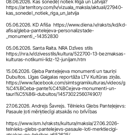
08.06.2026. Kas šonedēļ notiek Rīgā un Latvijā? 
https://arterritory.com/lv/vizuala_maksla/aktuali/27940-
kas_sonedel_notiek_riga_un_latvija
05.06.2026. KD Afiša  https://www.diena.lv/raksts/kd/kd-
afisa/gleba-pantelejeva-personalizstade-
_monumenti_-14352830
05.06.2026. Santa Raita. NRA Dzīves stils  
https://nra.lv/dzivesstils/kultura/522700-13-bezmaksas-
kulturas-notikumi-lidz-12-junijam.htm
15.06.2026. Gļeba Panteļejeva monumenti un tauriņi 
Dubultos. Līgas Gaigalas reportāža LTV Kultūras ziņās. 
https://www.facebook.com/simtsgramikulturas/videos/g
%C4%BCeba-pante%C4%BCejeva-monumenti-un-
tauri%C5%86i-dubultos/1457302256074907/
27.06.2026. Andrejs Šavrejs. Tēlnieks Gļebs Panteļejevs: 
Pasaule ļoti mērķtiecīgi atsakās no brīvības
https://www.lsm.lv/raksts/kultura/maksla/27.06.2026-
telnieks-glebs-pantelejevs-pasaule-loti-merktiecigi-
atsakas-no-brivibas.a652625/