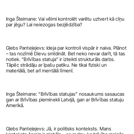
Inga Šteimane: Vai vēlmi kontrolēt varētu uztvert kā cīņu 
par jēgu? Lai neiezogas bezjēdzība?
Gļebs Panteļejevs: Ideja par kontroli vispār ir naiva. Plānot 
– tas nozīmē Dievu smīdināt. Bet neko nevar darīt, tā tas 
notiek. “Brīvības statuja” ir izteikti strukturāls darbs. 
Tāpēc strādāju ar īpašu patiku. Ne tikai fiziski un 
materiālā, bet arī mentālā līmenī. 
Inga Šteimane: “Brīvības statujas” nosaukums sasaucas 
gan ar Brīvības pieminekli Latvijā, gan ar Brīvības statuju 
Amerikā. 
Gļebs Panteļejevs: Jā, ir politisks konteksts. Mans 