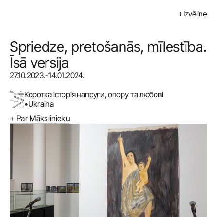
Izvēlne
Izstādes
Pasākumi
Spriedze, pretošanās, mīlestība. 
Īsā versija
Mākslinieki
27.10.2023.-14.01.2024.
Kalendārs
Коротка історія напруги, опору та любові
•
Ukraina
Pirkt
+ Par Mākslinieku
Par mums
Kontakti
ENG