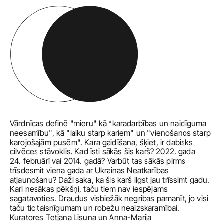
Vārdnīcas definē "mieru" kā “karadarbības un naidīguma 
neesamību", kā "laiku starp kariem" un "vienošanos starp 
karojošajām pusēm". Kara gaidīšana, šķiet, ir dabisks 
cilvēces stāvoklis. Kad īsti sākās šis karš? 2022. gada 
24. februārī vai 2014. gadā? Varbūt tas sākās pirms 
trīsdesmit viena gada ar Ukrainas Neatkarības 
atjaunošanu? Daži saka, ka šis karš ilgst jau trīssimt gadu. 
Kari nesākas pēkšņi, taču tiem nav iespējams 
sagatavoties. Draudus visbiežāk negribas pamanīt, jo visi 
taču tic taisnīgumam un robežu neaizskaramībai. 
Kuratores Tetjana Lisuna un Anna-Marija 