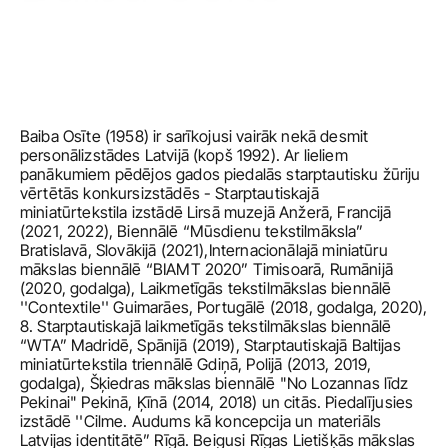
Baiba Osīte (1958) ir sarīkojusi vairāk nekā desmit 
personālizstādes Latvijā (kopš 1992). Ar lieliem 
panākumiem pēdējos gados piedalās starptautisku žūriju 
vērtētās konkursizstādēs - Starptautiskajā 
miniatūrtekstila izstādē Lirsā muzejā Anžerā, Francijā 
(2021, 2022), Biennālē “Mūsdienu tekstilmāksla” 
Bratislavā, Slovākijā (2021),Internacionālajā miniatūru 
mākslas biennālē “BIAMT 2020” Timisoarā, Rumānijā 
(2020, godalga), Laikmetīgās tekstilmākslas biennālē 
''Contextile'' Guimarāes, Portugālē (2018, godalga, 2020), 
8. Starptautiskajā laikmetīgās tekstilmākslas biennālē 
“WTA” Madridē, Spānijā (2019), Starptautiskajā Baltijas 
miniatūrtekstila triennālē Gdiņā, Polijā (2013, 2019, 
godalga), Šķiedras mākslas biennālē "No Lozannas līdz 
Pekinai" Pekinā, Ķīnā (2014, 2018) un citās. Piedalījusies 
izstādē ''Cilme. Audums kā koncepcija un materiāls 
Latvijas identitātē” Rīgā. Beigusi Rīgas Lietišķās mākslas 