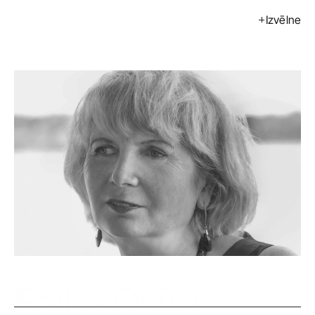
Izvēlne
Izstādes
Pasākumi
Mākslinieki
Kalendārs
Pirkt
Par mums
Kontakti
ENG
Baiba Osīte