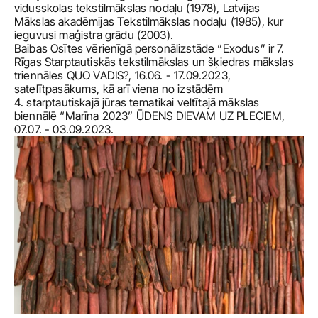
vidusskolas tekstilmākslas nodaļu (1978), Latvijas 
Mākslas akadēmijas Tekstilmākslas nodaļu (1985), kur 
ieguvusi maģistra grādu (2003).  

Baibas Osītes vērienīgā personālizstāde “Exodus” ir 7. 
Rīgas Starptautiskās tekstilmākslas un šķiedras mākslas 
triennāles QUO VADIS?, 16.06. - 17.09.2023, 
satelītpasākums, kā arī viena no izstādēm 
4. starptautiskajā jūras tematikai veltītajā mākslas 
biennālē “Marīna 2023” ŪDENS DIEVAM UZ PLECIEM, 
07.07. - 03.09.2023.