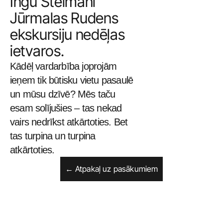
Ingu Šteimani 
Jūrmalas Rudens 
ekskursiju nedēļas 
ietvaros.
Kādēļ vardarbība joprojām 
ieņem tik būtisku vietu pasaulē 
un mūsu dzīvē? Mēs taču 
esam solījušies – tas nekad 
vairs nedrīkst atkārtoties. Bet 
tas turpina un turpina 
atkārtoties.
← Atpakaļ uz pasākumiem