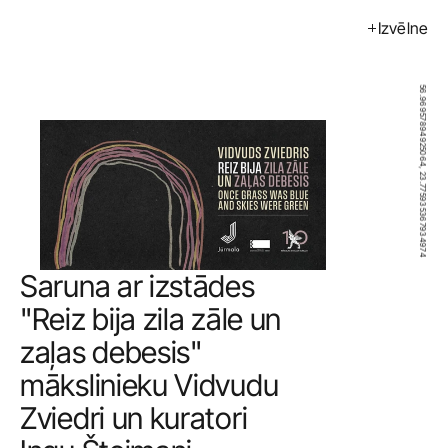
Izvēlne
Izstādes
Pasākumi
56.96957894925064, 23.775935367934974
Mākslinieki
Kalendārs
Pirkt
Par mums
Saruna ar izstādes 
Kontakti
"Reiz bija zila zāle un 
zaļas debesis" 
ENG
mākslinieku Vidvudu 
Zviedri un kuratori 