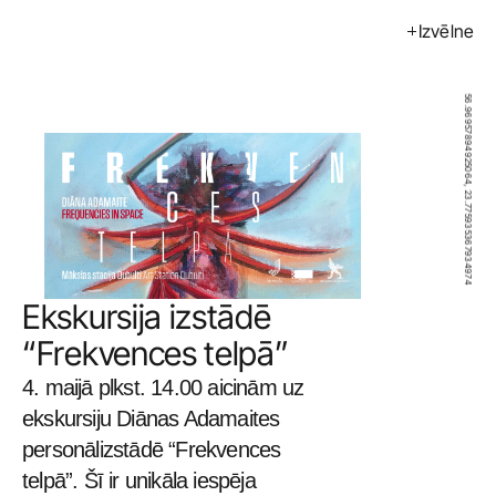
Izvēlne
Izstādes
Pasākumi
56.96957894925064, 23.775935367934974
Mākslinieki
Kalendārs
Pirkt
Par mums
Ekskursija izstādē 
Kontakti
“Frekvences telpā”
ENG
4. maijā plkst. 14.00 aicinām uz 
ekskursiju Diānas Adamaites 
personālizstādē “Frekvences 
telpā”. Šī ir unikāla iespēja 