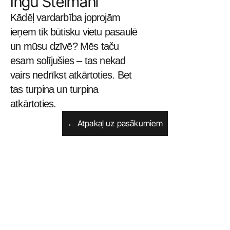
Ingu Šteimani
Kādēļ vardarbība joprojām 
ieņem tik būtisku vietu pasaulē 
un mūsu dzīvē? Mēs taču 
esam solījušies – tas nekad 
vairs nedrīkst atkārtoties. Bet 
tas turpina un turpina 
atkārtoties.
← Atpakaļ uz pasākumiem
Sākums
Facebook
Izstādes
Instagram
Pasākumi
Privātuma politika
Mākslinieki