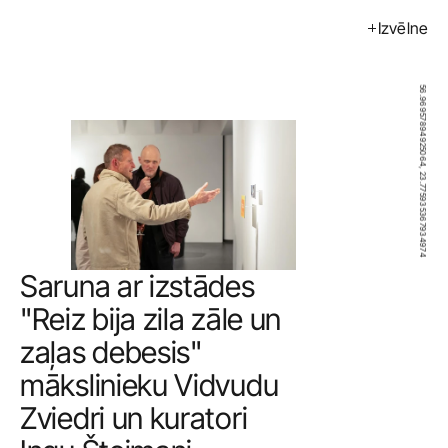
Izvēlne
Izstādes
Pasākumi
56.96957894925064, 23.775935367934974
Mākslinieki
Kalendārs
Pirkt
Par mums
Saruna ar izstādes 
Kontakti
"Reiz bija zila zāle un 
zaļas debesis" 
ENG
mākslinieku Vidvudu 
Zviedri un kuratori 