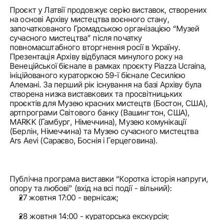
Проєкт у Латвії продовжує серію виставок, створених 
на основі Архіву мистецтва воєнного стану, 
започаткованого Громадською організацією “Музей 
сучасного мистецтва” після початку 
повномасштабного вторгнення росії в Україну. 
Презентація Архіву відбулася минулого року на 
Венеційської бієнале в рамках проєкту Piazza Ucraina, 
ініційованого кураторкою 59-ї бієнале Сесилією 
Алемані. За перший рік існування на базі Архіву була 
створена низка виставкових та просвітницьких 
проєктів для Музею красних мистецтв (Бостон, США), 
артпрограми Світового банку (Вашингтон, США), 
MARKK (Гамбург, Німеччина), Музею комунікації 
(Берлін, Німеччина) та Музею сучасного мистецтва 
Ars Aevi (Сараєво, Боснія і Герцеговина).
Публічна програма виставки “Коротка історія напруги, 
опору та любові” (вхід на всі події - вільний):
27 жовтня 17:00 - вернісаж;
28 жовтня 14:00 - кураторська екскурсія;