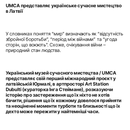
UMCA представляє українське сучасне мистецтво 
в Латвії
У словниках поняття “мир” визначають як “відсутність 
збройної боротьби”, “період між війнами” та “угода 
сторін, що воюють”. Схоже, очікування війни – 
природний стан людства.
Український музей сучасного мистецтва / UMCA 
представляє свій перший міжнародний проєкт у 
латвійській Юрмалі, в артпросторі Art Station 
Dubulti (кураторка Інга Стеймане), розказуючи 
історію про застереження що їх ніхто не хотів 
бачити, рішення що їх кожному довелося прийняти 
та неоціненні моменти турботи та близькості що їх 
дехто може пережити у найтемніші часи.