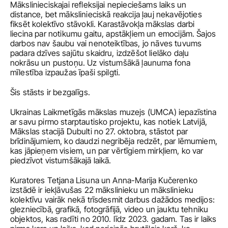
Mākslinieciskajai refleksijai nepieciešams laiks un 
distance, bet mākslinieciskā reakcija ļauj nekavējoties 
fiksēt kolektīvo stāvokli. Karastāvokļa mākslas darbi 
liecina par notikumu gaitu, apstākļiem un emocijām. Šajos 
darbos nav šaubu vai nenoteiktības, jo nāves tuvums 
padara dzīves sajūtu skaidru, izdzēšot lielāko daļu 
nokrāsu un pustoņu. Uz vistumšākā ļaunuma fona 
mīlestība izpaužas īpaši spilgti. 
Šis stāsts ir bezgalīgs.
Ukrainas Laikmetīgās mākslas muzejs (UMCA) iepazīstina 
ar savu pirmo starptautisko projektu, kas notiek Latvijā, 
Mākslas stacijā Dubulti no 27. oktobra, stāstot par 
brīdinājumiem, ko daudzi negribēja redzēt, par lēmumiem, 
kas jāpieņem visiem, un par vērtīgiem mirkļiem, ko var 
piedzīvot vistumšākajā laikā.
Kuratores Tetjana Lisuna un Anna-Marija Kučerenko 
izstādē ir iekļāvušas 22 mākslinieku un mākslinieku 
kolektīvu vairāk nekā trīsdesmit darbus dažādos medijos: 
glezniecībā, grafikā, fotogrāfijā, video un jauktu tehniku 
objektos, kas radīti no 2010. līdz 2023. gadam. Tas ir laiks 