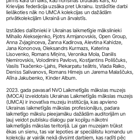
pirms kara un laiks, kad norisinās brutālais karš, ko 
Krievijas federācija uzsāka pret Ukrainu. Izstādītie darbi 
lielākoties nāk no UMCA kolekcijas un dažādām 
privātkolekcijām Ukrainā un ārvalstīs.
Izstādes dalībnieki ir Ukrainas laikmetīgie mākslinieki 
Mihailo Aleksejenko, Pjotrs Armjanovskis, Open Group, 
Anna Zvjaginceva, Žanna Kadirova, Alevtina Kahidze, 
Jana Kononova, Oleksandrs Kurmazs, Katerina 
Lisovenko, Romans Miņins, Veronika Mola, Daniils 
Ņemirovskis, Volodimirs Pavlovs, Kostjantins Poliščuks, 
Vasils Tkačenko-Ļjahs, Piekarpatu teātris, Vlada Ralko, 
Deniss Salivanovs, Romans Himejs un Jarema Malaščuks, 
Alīna Jakubenko, Kinder Album.
2023. gada pavasarī NVO Laikmetīgās mākslas muzejs 
(MOCA) izveidotais Ukrainas Laikmetīgās mākslas muzejs 
(UMCA) ir inovatīva muzeju institūcija, kas apvieno 
Ukrainas laikmetīgās mākslas profesionāļus, padara 
laikmetīgo mākslu pieejamāku dažādām auditorijām un 
ļauj veidot publisku dialogu par kopīgu nākotni 
laikmetīgās mākslas teritorijā. Lai gan muzejam trūkst 
ēkas un sienu, tas var lepoties ar speciālistu komandu un 
kolekciju ar vairāk nekā divsimt darbiem, kas radīti pēc 