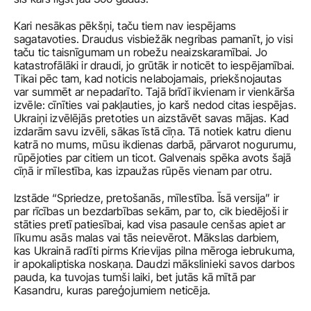
Kari nesākas pēkšņi, taču tiem nav iespējams 
sagatavoties. Draudus visbiežāk negribas pamanīt, jo visi 
taču tic taisnīgumam un robežu neaizskaramībai. Jo 
katastrofālāki ir draudi, jo grūtāk ir noticēt to iespējamībai. 
Tikai pēc tam, kad noticis nelabojamais, priekšnojautas 
var summēt ar nepadarīto. Tajā brīdī ikvienam ir vienkārša 
izvēle: cīnīties vai pakļauties, jo karš nedod citas iespējas. 
Ukraiņi izvēlējās pretoties un aizstāvēt savas mājas. Kad 
izdarām savu izvēli, sākas īstā cīņa. Tā notiek katru dienu 
katrā no mums, mūsu ikdienas darbā, pārvarot nogurumu, 
rūpējoties par citiem un ticot. Galvenais spēka avots šajā 
cīņā ir mīlestība, kas izpaužas rūpēs vienam par otru.
Izstāde “Spriedze, pretošanās, mīlestība. Īsā versija” ir 
par rīcības un bezdarbības sekām, par to, cik biedējoši ir 
stāties pretī patiesībai, kad visa pasaule cenšas apiet ar 
līkumu asās malas vai tās neievērot. Mākslas darbiem, 
kas Ukrainā radīti pirms Krievijas pilna mēroga iebrukuma, 
ir apokaliptiska noskaņa. Daudzi mākslinieki savos darbos 
pauda, ka tuvojas tumši laiki, bet jutās kā mītā par 
Kasandru, kuras pareģojumiem neticēja.