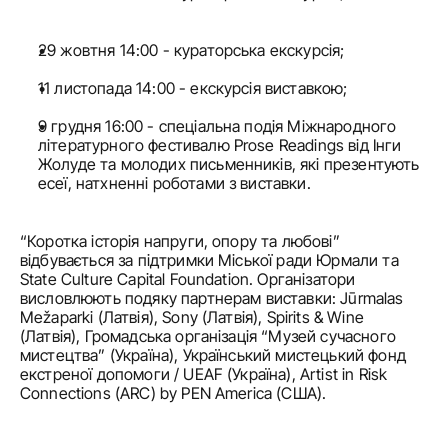
29 жовтня 14:00 - кураторська екскурсія;
11 листопада 14:00 - екскурсія виставкою;
9 грудня 16:00 - спеціальна подія Міжнародного 
літературного фестивалю Prose Readings від Інги 
Жoлудe та молодих письменників, які презентують 
есеї, натхненні роботами з виставки.
“Коротка історія напруги, опору та любові” 
відбувається за підтримки Міської ради Юрмали та 
State Culture Capital Foundation. Організатори 
висловлюють подяку партнерам виставки: Jūrmalas 
Mežaparki (Латвія), Sony (Латвія), Spirits & Wine 
(Латвія), Громадська організація “Музей сучасного 
мистецтва” (Україна), Український мистецький фонд 
екстреної допомоги / UEAF (Україна), Artist in Risk 
Connections (ARC) by PEN America (США).