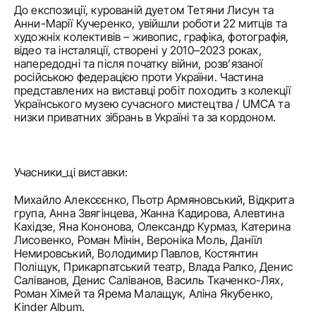
До експозиції, курованій дуетом Тетяни Лисун та 
Анни-Марії Кучеренко, увійшли роботи 22 митців та 
художніх колективів – живопис, графіка, фотографія, 
відео та інсталяції, створені у 2010–2023 роках, 
напередодні та після початку війни, розв’язаної 
російською федерацією проти України. Частина 
представлених на виставці робіт походить з колекції 
Українського музею сучасного мистецтва / UMCA та 
низки приватних зібрань в Україні та за кордоном.
Учасники_ці виставки:
Михайло Алексєєнко, Пьотр Армяновський, Відкрита 
група, Анна Звягінцева, Жанна Кадирова, Алевтина 
Кахідзе, Яна Кононова, Олександр Курмаз, Катерина 
Лисовенко, Роман Мінін, Вероніка Моль, Даніїл 
Немировський, Володимир Павлов, Костянтин 
Поліщук, Прикарпатський театр, Влада Ралко, Денис 
Саліванов, Денис Саліванов, Василь Ткаченко-Лях, 
Роман Хімей та Ярема Малащук, Аліна Якубенко, 
Kinder Album.