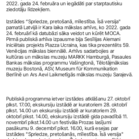
2022. gada 24. februāra un iegādāti par starptautisku 
ziedotāju līdzekļiem.
Izstādes “Spriedze, pretošanā, mīlestība. Īsā versija" 
pamatā Latvijā ir Kara laika mākslas arhīvs, ko 2022. gada 
24. februārī kā datubāzi sāka veidot un kūrēt MOCA. 
Pirmā publiskā arhīva izpausme bija Sesīlijas Alemani 
iniciētais projekts Piazza Ucraina, kas tika prezentēts 59. 
Venēcijas mākslas biennālē. Arhīvs sadarbojies ar 
kultūras un mākslas muzeju MARKK Hamburgā, Pasaules 
Bankas mākslas programmu Vašingtonā, Tēlotājmākslas 
muzeju Bostonā, ASV, Museum für Kommunikation 
Berlīnē un Ars Aevi Laikmetīgās mākslas muzeju Sarajevā.
Publiskā programma ietver izstādes atklāšanu 27. oktobrī 
plkst. 17.00, ekskursiju izstādē ar kuratoriem 28. oktobrī 
plkst. 14.00 un ekskursiju izstādē ar kuratoriem 29. 
oktobrī plkst. 14.00, ekskursiju izstādē gida pavadībā 11. 
novembrī plkst.14.00 un festivāla Prozas lasījumi 
pasākumu 9. decembrī plkst. 16.00, kurā esejas par 
izstādes "Spriedze, pretošanās, mīlestība. Īsā versija" 