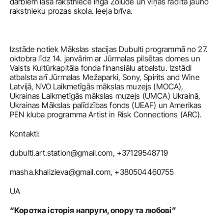
darbiem lasa rakstniece Inga Žolude un viņas radītā jauno 
rakstnieku prozas skola. Ieeja brīva. 
Izstāde notiek Mākslas stacijas Dubulti programmā no 27. 
oktobra līdz 14. janvārim ar Jūrmalas pilsētas domes un 
Valsts Kultūrkapitāla fonda finansiālu atbalstu. Izstādi 
atbalsta arī Jūrmalas Mežaparki, Sony, Spirits and Wine 
Latvijā, NVO Laikmetīgās mākslas muzejs (MOCA), 
Ukrainas Laikmetīgās mākslas muzejs (UMCA) Ukrainā, 
Ukrainas Mākslas palīdzības fonds (UEAF) un Amerikas 
PEN kluba programma Artist in Risk Connections (ARC).
Kontakti:
dubulti.art.station@gmail.com
, +37129548719
masha.khalizieva@gmail.com
, +380504460755
UA
“Коротка історія напруги, опору та любові”