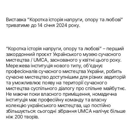
Виставка “Коротка історія напруги, опору та любові” 
триватиме до 14 січня 2024 року.
“Коротка історія напруги, опору та любові” – перший 
закордонний проєкт Українського музею сучасного 
мистецтва / UMCA, заснованого у квітні цього року. 
Мережева інституція нового типу, об’єднує 
професіоналів сучасного мистецтва України, робить 
сучасне мистецтво доступнішим для різних авдиторій 
та уможливлює появу на території сучасного 
мистецтва суспільного діалогу про спільне майбутнє. 
Не маючи поки власного приміщення, номадична 
інституція має професійну команду та власну 
колекцію українського мистецтва, що постійно 
збільшується: сьогодні зібрання UMCA налічує більше 
ніж 200 творів.