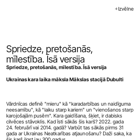
Izvēlne
Izstādes
Pasākumi
Mākslinieki
Spriedze, pretošanās, 
Kalendārs
mīlestība. Īsā versija
Spriedze, pretošanās, mīlestība. Īsā versija
Pirkt
Ukrainas kara laika māksla Mākslas stacijā Dubulti
Par mums
Kontakti
Vārdnīcas definē "mieru" kā “karadarbības un naidīguma 
ENG
neesamību", kā "laiku starp kariem" un "vienošanos starp 
karojošajām pusēm". Kara gaidīšana, šķiet, ir dabisks 
cilvēces stāvoklis. Kad īsti sākās šis karš? 2022. gada 
24. februārī vai 2014. gadā? Varbūt tas sākās pirms 31 
gada ar Ukrainas Neatkarības atjaunošanu? Daži saka, ka 
šis karš ilgst jau 300 gadus.