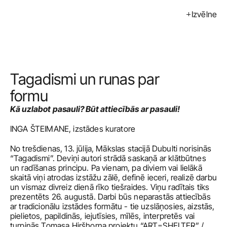
Izvēlne
Izstādes
Pasākumi
Mākslinieki
Tagadismi un runas par 
Kalendārs
formu
Kā uzlabot pasauli? Būt attiecībās ar pasauli!
Pirkt
INGA ŠTEIMANE, izstādes kuratore
Par mums
No trešdienas, 13. jūlija, Mākslas stacijā Dubulti norisinās 
Kontakti
“Tagadismi”. Deviņi autori strādā saskaņā ar klātbūtnes 
un radīšanas principu. Pa vienam, pa diviem vai lielākā 
ENG
skaitā viņi atrodas izstāžu zālē, definē ieceri, realizē darbu 
un vismaz divreiz dienā rīko tiešraides. Viņu radītais tiks 
prezentēts 26. augustā. Darbi būs neparastās attiecībās 
ar tradicionālu izstādes formātu - tie uzslāņosies, aizstās, 
pielietos, papildinās, iejutīsies, mīlēs, interpretēs vai 
turpinās Tomasa Hiršhorna projektu “ART=SHELTER” / 