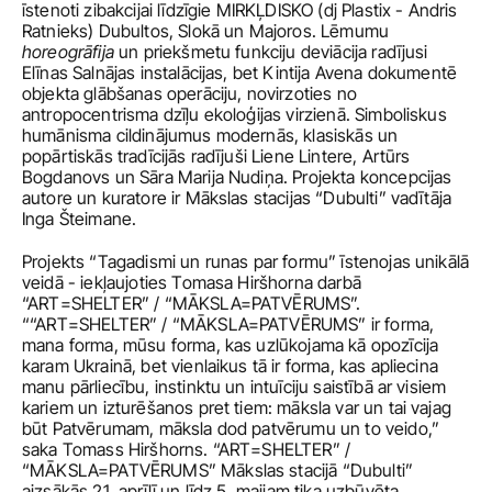
īstenoti zibakcijai līdzīgie MIRKĻDISKO (dj Plastix - Andris 
Ratnieks) Dubultos, Slokā un Majoros. Lēmumu 
horeogrāfija
 un priekšmetu funkciju deviācija radījusi 
Elīnas Salnājas instalācijas, bet Kintija Avena dokumentē 
objekta glābšanas operāciju, novirzoties no 
antropocentrisma dzīļu ekoloģijas virzienā. Simboliskus 
humānisma cildinājumus modernās, klasiskās un 
popārtiskās tradīcijās radījuši Liene Lintere, Artūrs 
Bogdanovs un Sāra Marija Nudiņa. Projekta koncepcijas 
autore un kuratore ir Mākslas stacijas “Dubulti” vadītāja 
Inga Šteimane.
Projekts “Tagadismi un runas par formu” īstenojas unikālā 
veidā - iekļaujoties Tomasa Hiršhorna darbā 
“ART=SHELTER” / “MĀKSLA=PATVĒRUMS”. 
““ART=SHELTER” / “MĀKSLA=PATVĒRUMS” ir forma, 
mana forma, mūsu forma, kas uzlūkojama kā opozīcija 
karam Ukrainā, bet vienlaikus tā ir forma, kas apliecina 
manu pārliecību, instinktu un intuīciju saistībā ar visiem 
kariem un izturēšanos pret tiem: māksla var un tai vajag 
būt Patvērumam, māksla dod patvērumu un to veido,” 
saka Tomass Hiršhorns. “ART=SHELTER” / 
“MĀKSLA=PATVĒRUMS” Mākslas stacijā “Dubulti” 
aizsākās 21. aprīlī un līdz 5. maijam tika uzbūvēta 