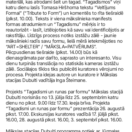
materiāli, kas atrodami šeit un tagad. “Tagadismos” viņi 
katru dienu lasīs Tomasa Hiršhorna tekstu “Veltījums 
Formai” (“Tribute to Form”) un komentēs to rīta tiešraidē 
(plkst. 10.00). Teksts ir viena mākslinieka manifests 
formas atradumiem un “Tagadismu” mērķis ir to 
reautorizēt - lasīt, iztēlojoties kā savu vai identificējotis ar 
rakstītāju. Līdzīgs process notiks izstāžu zālē - jaunie 
mākslinieki radīs savu formu, lielā mērā ietekmējoties no 
“ART=SHELTER” / “MĀKSLA=PATVĒRUMS”. 
Pēcpusdienas tiešraide (plkst. 14.00) būs kā 
dienasgrāmata par darīto, saprasto un interesanto. Visu 
dienu turpinās translācija no statiskās kameras izstāžu 
zālē. Sociālajos tīklos tiks publicēti kuratores vērojumi no 
procesa. Projekta idejas autore un kuratore ir Mākslas 
stacijas Dubulti vadītāja Inga Šteimane.
Projekts “Tagadismi un runas par formu” Mākslas stacijā 
Dubulti norisinās no 13. jūlija līdz 25. septembrim katru 
dienu no plkst. 9.00 līdz 17.30. Ieeja brīva. Projekta 
“Tagadismi un runas par formu” prezentācija 26. augustā 
plkst. 17.00. Ekskursijas kuratores vadībā 17. jūlijā plkst. 
16.00, 28. augustā plkst. 16.00, 3. septembrī plkst. 16.00.
Mākslas stacijas Dubulti programma notiek ar Jūrmalas 