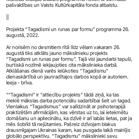
pašvaldības un Valsts Kultūrkapitāla fonda atbalstu.
||
Projekta “Tagadismi un runas par formu” programma 26. 
augustā, 2022.
Ar norisēm no desmitiem rītā līdz vēlam vakaram 26. 
augustā tiks atklāts jauno mākslinieku projekts 
“Tagadismi un runas par formu”. Tajā visi jaundarbi tapuši, 
burtiskā nozīmē iekļaujoties cita mākslinieka darbā. 
Atklāšanas dienā varēs ielūkoties “Tagadismu” 
dienaskārtībā un jaunradītajos darbos kopā ar autoriem. 
Ieeja - brīva.
““Tagadismi” ir “attiecību projekts” tādā ziņā, ka tas 
meklē mākslas darba potenciālu sadarbībai šeit un tagad. 
Vienlaikus “Tagadismus” var salīdzināt ar psihoterapijā 
praktizētām afirmācijām, kas vērstas uz to, lai ietekmētu 
domāšanu un apliecinātu, ka dzīvē ir arī labās lietas, pat ja 
mēs šobrīd tā nejūtamies. Pašreiz dzīvojam blakus 
drausmīgajam Ukrainas karam, kas pusgada laikā mainījis 
globālo perspektīvu. “Tagadismu” mākslinieki savu 