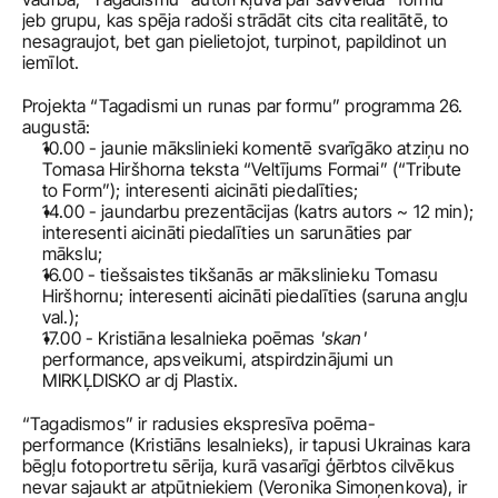
jeb grupu, kas spēja radoši strādāt cits cita realitātē, to 
nesagraujot, bet gan pielietojot, turpinot, papildinot un 
iemīlot.
Projekta “Tagadismi un runas par formu” programma 26. 
augustā:
10.00 - jaunie mākslinieki komentē svarīgāko atziņu no 
Tomasa Hiršhorna teksta “Veltījums Formai” (“Tribute 
to Form”); interesenti aicināti piedalīties;
14.00 - jaundarbu prezentācijas (katrs autors ~ 12 min); 
interesenti aicināti piedalīties un sarunāties par 
mākslu;
16.00 - tiešsaistes tikšanās ar mākslinieku Tomasu 
Hiršhornu; interesenti aicināti piedalīties (saruna angļu 
val.);
17.00 - Kristiāna Iesalnieka poēmas 
'skan'
performance, apsveikumi, atspirdzinājumi un 
MIRKĻDISKO ar dj Plastix.
“Tagadismos” ir radusies ekspresīva poēma-
performance (Kristiāns Iesalnieks), ir tapusi Ukrainas kara 
bēgļu fotoportretu sērija, kurā vasarīgi ģērbtos cilvēkus 
nevar sajaukt ar atpūtniekiem (Veronika Simoņenkova), ir 