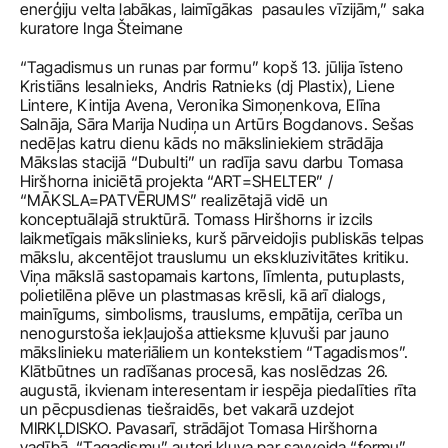
enerģiju velta labākas, laimīgākas  pasaules vīzijām,” saka 
kuratore Inga Šteimane
“Tagadismus un runas par formu” kopš 13. jūlija īsteno 
Kristiāns Iesalnieks, Andris Ratnieks (dj Plastix), Liene 
Lintere, Kintija Avena, Veronika Simoņenkova, Elīna 
Salnāja, Sāra Marija Nudiņa un Artūrs Bogdanovs. Sešas 
nedēļas katru dienu kāds no māksliniekiem strādāja 
Mākslas stacijā “Dubulti” un radīja savu darbu Tomasa 
Hiršhorna iniciētā projekta “ART=SHELTER” / 
“MĀKSLA=PATVĒRUMS” realizētajā vidē un 
konceptuālajā struktūrā. Tomass Hiršhorns ir izcils 
laikmetīgais mākslinieks, kurš pārveidojis publiskās telpas 
mākslu, akcentējot trauslumu un ekskluzivitātes kritiku. 
Viņa mākslā sastopamais kartons, līmlenta, putuplasts, 
polietilēna plēve un plastmasas krēsli, kā arī dialogs, 
mainīgums, simbolisms, trauslums, empātija, cerība un 
nenogurstoša iekļaujoša attieksme kļuvuši par jauno 
mākslinieku materiāliem un kontekstiem “Tagadismos”. 
Klātbūtnes un radīšanas procesā, kas noslēdzas 26. 
augustā, ikvienam interesentam ir iespēja piedalīties rīta 
un pēcpusdienas tiešraidēs, bet vakarā uzdejot 
MIRKĻDISKO. Pavasarī, strādājot Tomasa Hiršhorna 
vadībā, “Tagadismu” autori kļuva par savveida “formu” 