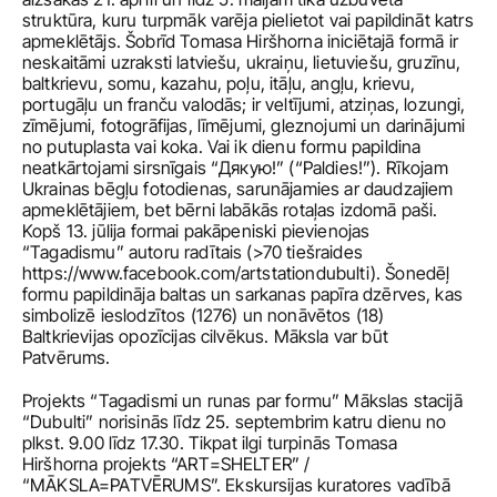
struktūra, kuru turpmāk varēja pielietot vai papildināt katrs 
apmeklētājs. Šobrīd Tomasa Hiršhorna iniciētajā formā ir 
neskaitāmi uzraksti latviešu, ukraiņu, lietuviešu, gruzīnu, 
baltkrievu, somu, kazahu, poļu, itāļu, angļu, krievu, 
portugāļu un franču valodās; ir veltījumi, atziņas, lozungi, 
zīmējumi, fotogrāfijas, līmējumi, gleznojumi un darinājumi 
no putuplasta vai koka. Vai ik dienu formu papildina 
neatkārtojami sirsnīgais “Дякую!” (“Paldies!”). Rīkojam 
Ukrainas bēgļu fotodienas, sarunājamies ar daudzajiem 
apmeklētājiem, bet bērni labākās rotaļas izdomā paši. 
Kopš 13. jūlija formai pakāpeniski pievienojas 
“Tagadismu” autoru radītais (>70 tiešraides 
https://www.facebook.com/artstationdubulti
). Šonedēļ 
formu papildināja baltas un sarkanas papīra dzērves, kas 
simbolizē ieslodzītos (1276) un nonāvētos (18) 
Baltkrievijas opozīcijas cilvēkus. Māksla var būt 
Patvērums.
Projekts “Tagadismi un runas par formu” Mākslas stacijā 
“Dubulti” norisinās līdz 25. septembrim katru dienu no 
plkst. 9.00 līdz 17.30. Tikpat ilgi turpinās Tomasa 
Hiršhorna projekts “ART=SHELTER” / 
“MĀKSLA=PATVĒRUMS”. Ekskursijas kuratores vadībā 