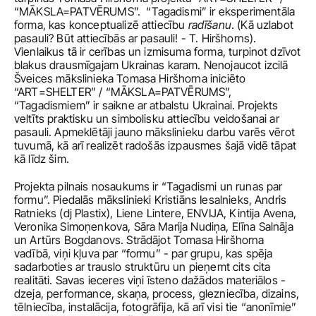
“MĀKSLA=PATVĒRUMS”.  “Tagadismi” ir eksperimentāla 
forma, kas konceptualizē attiecību 
radīšanu
. (Kā uzlabot 
pasauli? Būt attiecībās ar pasauli! - T. Hiršhorns). 
Vienlaikus tā ir cerības un izmisuma forma, turpinot dzīvot 
blakus drausmīgajam Ukrainas karam. Nenojaucot izcilā 
Šveices mākslinieka Tomasa Hiršhorna iniciēto 
“ART=SHELTER” / “MĀKSLA=PATVĒRUMS”, 
“Tagadismiem” ir saikne ar atbalstu Ukrainai. Projekts 
veltīts praktisku un simbolisku attiecību veidošanai ar 
pasauli. Apmeklētāji jauno mākslinieku darbu varēs vērot 
tuvumā, kā arī realizēt radošās izpausmes šajā vidē tāpat 
kā līdz šim.
Projekta pilnais nosaukums ir “Tagadismi un runas par 
formu”. Piedalās mākslinieki Kristiāns Iesalnieks, Andris 
Ratnieks (dj Plastix), Liene Lintere, ENVIJA, Kintija Avena, 
Veronika Simoņenkova, Sāra Marija Nudiņa, Elīna Salnāja 
un Artūrs Bogdanovs. Strādājot Tomasa Hiršhorna 
vadībā, viņi kļuva par “formu” - par grupu, kas spēja 
sadarboties ar trauslo struktūru un pieņemt cits cita 
realitāti. Savas ieceres viņi īsteno dažādos materiālos - 
dzeja, performance, skaņa, process, glezniecība, dizains, 
tēlniecība, instalācija, fotogrāfija, kā arī visi tie “anonīmie” 