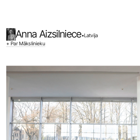
Anna Aizsilniece
•
Latvija
+ Par Mākslinieku