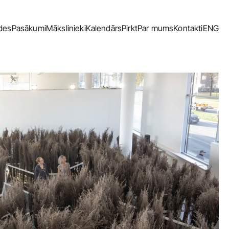
ādes
Pasākumi
Mākslinieki
Kalendārs
Pirkt
Par mums
Kontakti
ENG
ādes
Pasākumi
Mākslinieki
Kalendārs
Pirkt
Par mums
Kontakti
ENG