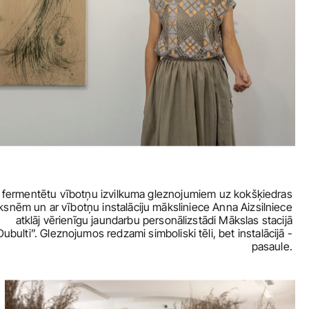
 fermentētu vībotņu izvilkuma gleznojumiem uz kokšķiedras 
ksnēm un ar vībotņu instalāciju māksliniece Anna Aizsilniece 
atklāj vērienīgu jaundarbu personālizstādi Mākslas stacijā 
Dubulti”. Gleznojumos redzami simboliski tēli, bet instalācijā - 
pasaule. 