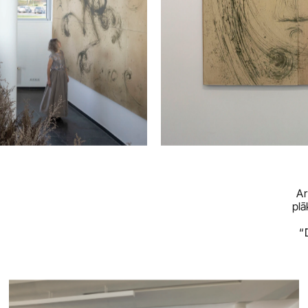
Ar
plā
“