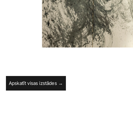
Apskatīt visas izstādes →