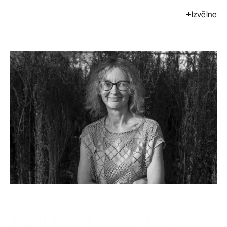
Izvēlne
Izstādes
Pasākumi
Mākslinieki
Kalendārs
Pirkt
Par mums
Kontakti
ENG
Anna Aizsilniece