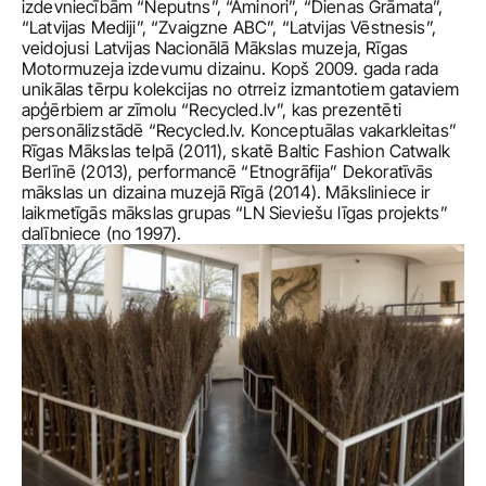
izdevniecībām “Neputns”, “Aminori”, “Dienas Grāmata”, 
“Latvijas Mediji”, “Zvaigzne ABC”, “Latvijas Vēstnesis”, 
veidojusi Latvijas Nacionālā Mākslas muzeja, Rīgas 
Motormuzeja izdevumu dizainu. Kopš 2009. gada rada 
unikālas tērpu kolekcijas no otrreiz izmantotiem gataviem 
apģērbiem ar zīmolu “Recycled.lv”, kas prezentēti 
personālizstādē “Recycled.lv. Konceptuālas vakarkleitas” 
Rīgas Mākslas telpā (2011), skatē Baltic Fashion Catwalk 
Berlīnē (2013), performancē “Etnogrāfija” Dekoratīvās 
mākslas un dizaina muzejā Rīgā (2014). Māksliniece ir 
laikmetīgās mākslas grupas “LN Sieviešu līgas projekts” 
dalībniece (no 1997). 