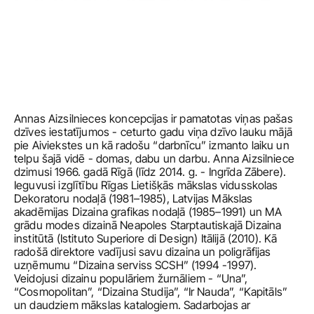
Annas Aizsilnieces koncepcijas ir pamatotas viņas pašas 
dzīves iestatījumos - ceturto gadu viņa dzīvo lauku mājā 
pie Aiviekstes un kā radošu “darbnīcu” izmanto laiku un 
telpu šajā vidē - domas, dabu un darbu. Anna Aizsilniece 
dzimusi 1966. gadā Rīgā (līdz 2014. g. - Ingrīda Zābere). 
Ieguvusi izglītību Rīgas Lietišķās mākslas vidusskolas 
Dekoratoru nodaļā (1981–1985), Latvijas Mākslas 
akadēmijas Dizaina grafikas nodaļā (1985–1991) un MA 
grādu modes dizainā Neapoles Starptautiskajā Dizaina 
institūtā (Istituto Superiore di Design) Itālijā (2010). Kā 
radošā direktore vadījusi savu dizaina un poligrāfijas 
uzņēmumu “Dizaina serviss SCSH” (1994 -1997). 
Veidojusi dizainu populāriem žurnāliem - “Una”, 
“Cosmopolitan”, “Dizaina Studija”, “Ir Nauda”, “Kapitāls” 
un daudziem mākslas katalogiem. Sadarbojas ar 