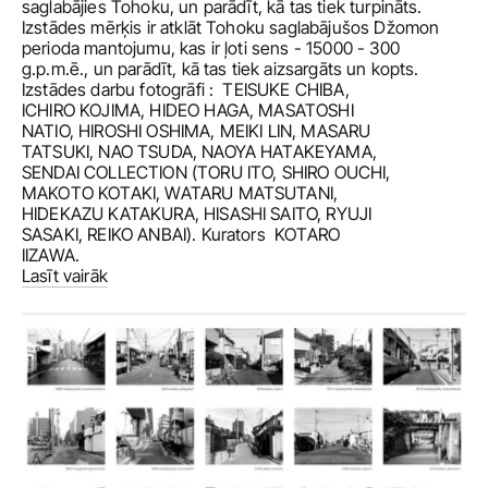
saglabājies Tohoku, un parādīt, kā tas tiek turpināts. 
Izstādes mērķis ir atklāt Tohoku saglabājušos Džomon 
perioda mantojumu, kas ir ļoti sens - 15000 - 300 
g.p.m.ē., un parādīt, kā tas tiek aizsargāts un kopts.
Izstādes darbu fotogrāfi :  TEISUKE CHIBA, 
ICHIRO KOJIMA, HIDEO HAGA, MASATOSHI 
NATIO, HIROSHI OSHIMA, MEIKI LIN, MASARU 
TATSUKI, NAO TSUDA, NAOYA HATAKEYAMA, 
SENDAI COLLECTION (TORU ITO, SHIRO OUCHI, 
MAKOTO KOTAKI, WATARU MATSUTANI, 
HIDEKAZU KATAKURA, HISASHI SAITO, RYUJI 
SASAKI, REIKO ANBAI). Kurators  KOTARO 
IIZAWA. 
Lasīt vairāk