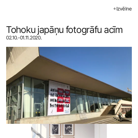
Izvēlne
Izstādes
Pasākumi
Tohoku japāņu fotogrāfu acīm
02.10.-01.11.2020.
Mākslinieki
Kalendārs
Pirkt
Par mums
Kontakti
ENG