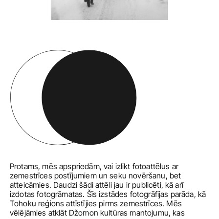
Protams, mēs apspriedām, vai izlikt fotoattēlus ar 
zemestrīces postījumiem un seku novēršanu, bet 
atteicāmies. Daudzi šādi attēli jau ir publicēti, kā arī 
izdotas fotogrāmatas. Šīs izstādes fotogrāfijas parāda, kā 
Tohoku reģions attīstījies pirms zemestrīces. Mēs 
vēlējāmies atklāt Džomon kultūras mantojumu, kas 