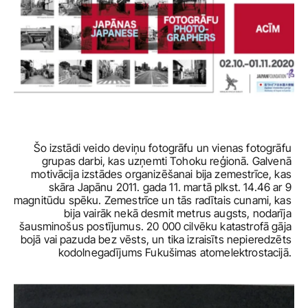
Šo izstādi veido deviņu fotogrāfu un vienas fotogrāfu 
grupas darbi, kas uzņemti Tohoku reģionā. Galvenā 
motivācija izstādes organizēšanai bija zemestrīce, kas 
skāra Japānu 2011. gada 11. martā plkst. 14.46 ar 9 
magnitūdu spēku. Zemestrīce un tās radītais cunami, kas 
bija vairāk nekā desmit metrus augsts, nodarīja 
šausminošus postījumus. 20 000 cilvēku katastrofā gāja 
bojā vai pazuda bez vēsts, un tika izraisīts nepieredzēts 
kodolnegadījums Fukušimas atomelektrostacijā. 