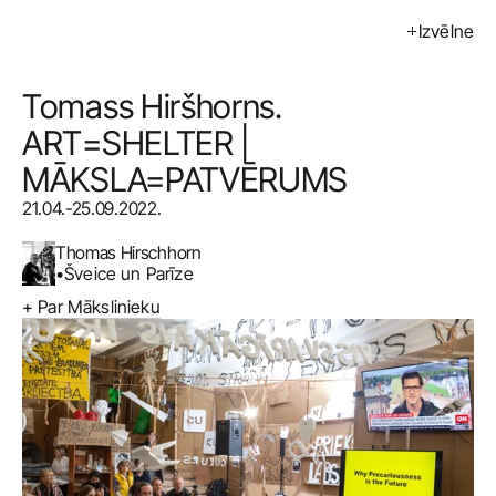
Izvēlne
Izstādes
Pasākumi
Tomass Hiršhorns. 
ART=SHELTER | 
Mākslinieki
MĀKSLA=PATVĒRUMS
Kalendārs
21.04.-25.09.2022.
Pirkt
Thomas Hirschhorn
•
Šveice un Parīze
Par mums
+ Par Mākslinieku
Kontakti
ENG