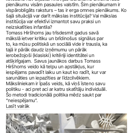
pienākumu visām pasaules valstīm. Šim pienākumam ir 
vispārobligāts raksturs – tas ir erga omnes pienākums. Ko 
šajā situācijā var darīt mākslas institūcija? Vai mākslas 
institūcija var efektīvi izmantot savu praksi un 
Tomass Hiršhorns jau trīsdesmit gadus savā 
mākslā ietver kritiku un brīdinošus signālus par 
to, ka mūsu politiskā un sociālā vide ir trausla, ka 
tajā ir pārāk daudz izņēmumu un pārāk 
ierobežojoši (klasiski) kritēriji identitātei un 
atšķirīgajam.  Savus jaunākos darbus Tomass 
Hiršhorns veido kā telpu un apstākļus, kur 
iespējams pavadīt laiku un kaut ko radīt, kur var 
sarunāties un iepazīties ar līdzcilvēkiem. 
Māksliniekam ir īpašs veids, kā viņš īsteno savu 
politiku - aci pret aci ar katru skatītāju individuāli. 
Šo metodi tradicionālā politika mēdz saukt par 
Lasīt vairāk