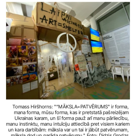
Tomass Hiršhorns: "“MĀKSLA=PATVĒRUMS" ir forma, 
mana forma, mūsu forma, kas ir pretstatā pašreizējam 
Ukrainas karam, un šī forma pauž arī manu pārliecību, 
manu instinktu, manu intuīciju attiecībā pret visiem kariem 
un kara darbībām: māksla var un tai ir jābūt patvērumam, 