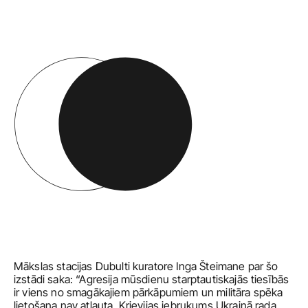
Mākslas stacijas Dubulti kuratore Inga Šteimane par šo 
izstādi saka: “Agresija mūsdienu starptautiskajās tiesībās 
ir viens no smagākajiem pārkāpumiem un militāra spēka 
lietošana nav atļauta. Krievijas iebrukums Ukrainā rada 