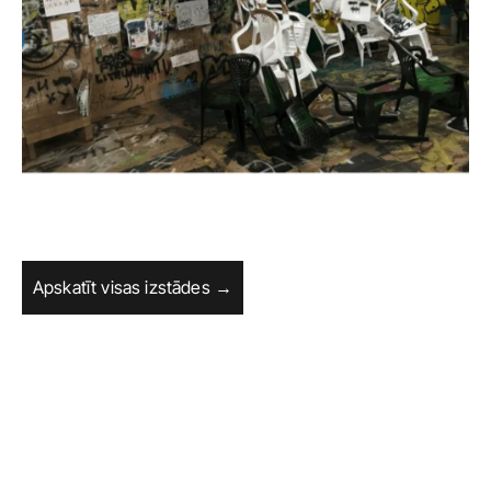
Apskatīt visas izstādes →
Sākums
Facebook
Izstādes
Instagram
Pasākumi
Privātuma politika